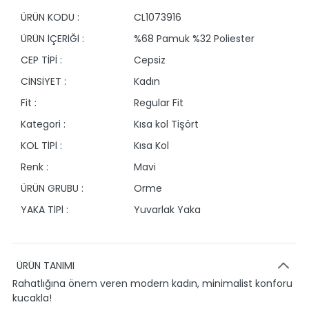
ÜRÜN KODU :
CL1073916
ÜRÜN İÇERİĞİ :
%68 Pamuk %32 Poliester
CEP TİPİ :
Cepsiz
CİNSİYET :
Kadın
Fit :
Regular Fit
Kategori :
Kısa kol Tişört
KOL TİPİ :
Kısa Kol
Renk :
Mavi
ÜRÜN GRUBU :
Orme
YAKA TİPİ :
Yuvarlak Yaka
ÜRÜN TANIMI
Rahatlığına önem veren modern kadın, minimalist konforu
kucakla!