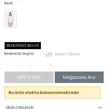
Renk:
BEDENINIZI BULUN
Bedeninizi Seçiniz
Beden Tablosu
XS
S
M
L
XL
SEPETE EKLE
Mağazada Ara
Bu ürün stokta bulunmamaktadır.
ÜRÜN ÖZELLİKLERİ