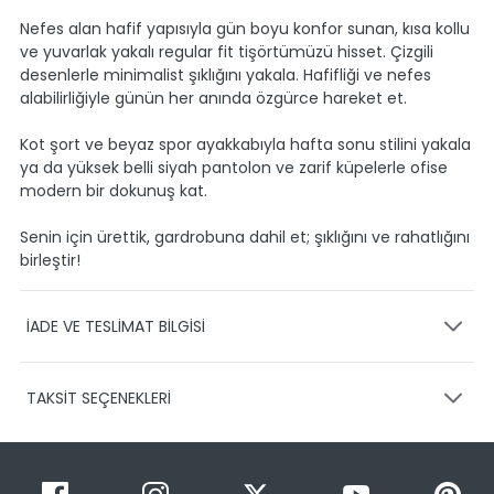
Nefes alan hafif yapısıyla gün boyu konfor sunan, kısa kollu
ve yuvarlak yakalı regular fit tişörtümüzü hisset. Çizgili
desenlerle minimalist şıklığını yakala. Hafifliği ve nefes
alabilirliğiyle günün her anında özgürce hareket et.
Kot şort ve beyaz spor ayakkabıyla hafta sonu stilini yakala
ya da yüksek belli siyah pantolon ve zarif küpelerle ofise
modern bir dokunuş kat.
Senin için ürettik, gardrobuna dahil et; şıklığını ve rahatlığını
birleştir!
İADE VE TESLİMAT BİLGİSİ
KARGO VE TESLİMAT
TAKSİT SEÇENEKLERİ
Ürünlerinizin gönderimini anlaşmalı olduğumuz PTT,
HEPSİJET ve BOVO firmaları ile yapmaktayız.
Siparişleriniz
1-3 iş günü içerisinde kargoya teslim edilir.
Taksit Sayısı
Taksit Miktarı
Taksitli Tutar
Siparişimin kargo takibini nasıl yapabilirim?