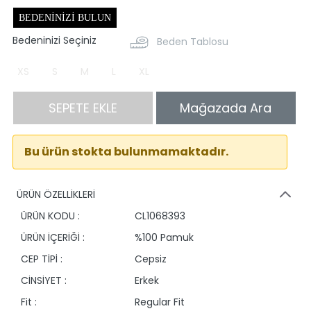
BEDENINIZI BULUN
Bedeninizi Seçiniz
Beden Tablosu
XS
S
M
L
XL
SEPETE EKLE
Mağazada Ara
Bu ürün stokta bulunmamaktadır.
ÜRÜN ÖZELLİKLERİ
ÜRÜN KODU :
CL1068393
ÜRÜN İÇERİĞİ :
%100 Pamuk
CEP TİPİ :
Cepsiz
CİNSİYET :
Erkek
Fit :
Regular Fit