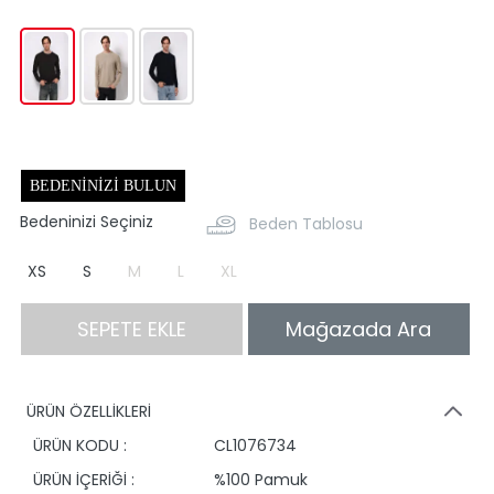
BEDENINIZI BULUN
Bedeninizi Seçiniz
Beden Tablosu
XS
S
M
L
XL
SEPETE EKLE
Mağazada Ara
ÜRÜN ÖZELLİKLERİ
ÜRÜN KODU :
CL1076734
ÜRÜN İÇERİĞİ :
%100 Pamuk