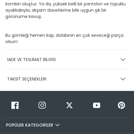
kombin oluştur. Ya da, yüksek belli bir pantolon ve topuklu
ayakkabıyla, akşam davetlerine bile uygun şık bir
görünüme kavuş.
Bu gömleği hemen kap, dolabının en çok seveceği parça
olsun!
İADE VE TESLİMAT BİLGİSİ
KARGO VE TESLİMAT
TAKSİT SEÇENEKLERİ
Ürünlerinizin gönderimini anlaşmalı olduğumuz PTT,
HEPSİJET ve BOVO firmaları ile yapmaktayız.
Siparişleriniz
1-3 iş günü içerisinde kargoya teslim edilir.
Taksit Sayısı
Taksit Miktarı
Taksitli Tutar
Siparişimin kargo takibini nasıl yapabilirim?
Toplam
1
599,99 TL
Üye girişi yaptıktan sonra, sitemizde yer alan
599,99 TL
Hesabım/Siparişlerim paneli üzerinden ilgili siparişinize ait
POPÜLER KATEGORİLER
2
599,99 TL
300,00 TL
tüm gönderim detaylarını görüntüleyebilir ve sayfa