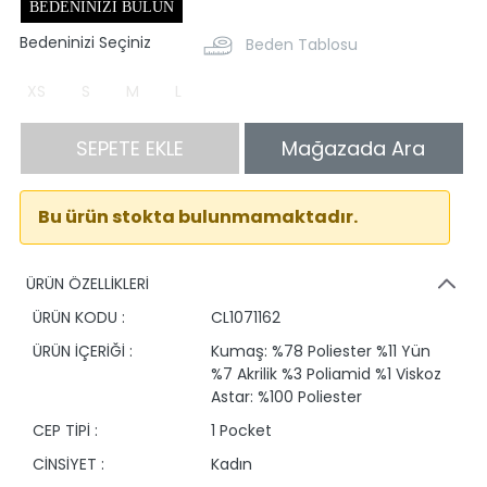
BEDENINIZI BULUN
Bedeninizi Seçiniz
Beden Tablosu
XS
S
M
L
SEPETE EKLE
Mağazada Ara
Bu ürün stokta bulunmamaktadır.
ÜRÜN ÖZELLİKLERİ
ÜRÜN KODU :
CL1071162
ÜRÜN İÇERİĞİ :
Kumaş: %78 Poliester %11 Yün
%7 Akrilik %3 Poliamid %1 Viskoz
Astar: %100 Poliester
CEP TİPİ :
1 Pocket
CİNSİYET :
Kadın