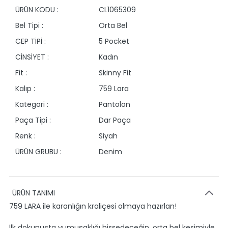
ÜRÜN KODU :
CL1065309
Bel Tipi :
Orta Bel
CEP TİPİ :
5 Pocket
CİNSİYET :
Kadın
Fit :
Skinny Fit
Kalıp :
759 Lara
Kategori :
Pantolon
Paça Tipi :
Dar Paça
Renk :
Siyah
ÜRÜN GRUBU :
Denim
ÜRÜN TANIMI
759 LARA ile karanlığın kraliçesi olmaya hazırlan!
İlk dokunuşta yumuşaklığı hissedeceğin, orta bel kesimiyle