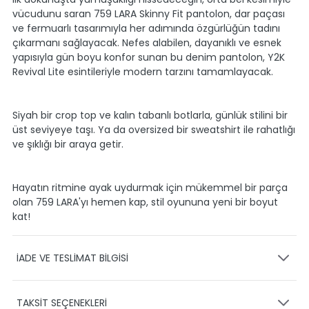
vücudunu saran 759 LARA Skinny Fit pantolon, dar paçası
ve fermuarlı tasarımıyla her adımında özgürlüğün tadını
çıkarmanı sağlayacak. Nefes alabilen, dayanıklı ve esnek
yapısıyla gün boyu konfor sunan bu denim pantolon, Y2K
Revival Lite esintileriyle modern tarzını tamamlayacak.
Siyah bir crop top ve kalın tabanlı botlarla, günlük stilini bir
üst seviyeye taşı. Ya da oversized bir sweatshirt ile rahatlığı
ve şıklığı bir araya getir.
Hayatın ritmine ayak uydurmak için mükemmel bir parça
olan 759 LARA'yı hemen kap, stil oyununa yeni bir boyut
kat!
İADE VE TESLİMAT BİLGİSİ
KARGO VE TESLİMAT
TAKSİT SEÇENEKLERİ
Ürünlerinizin gönderimini anlaşmalı olduğumuz PTT,