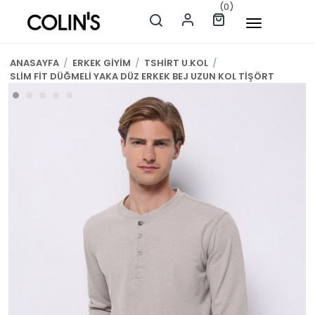
(0)
ANASAYFA
/
ERKEK GİYİM
/
TSHİRT U.KOL
/
SLİM FİT DÜĞMELİ YAKA DÜZ ERKEK BEJ UZUN KOL TİŞÖRT