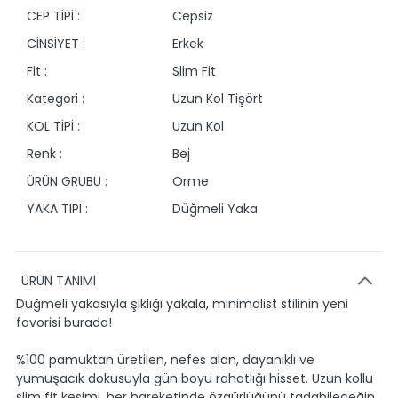
CEP TİPİ :
Cepsiz
CİNSİYET :
Erkek
Fit :
Slim Fit
Kategori :
Uzun Kol Tişört
KOL TİPİ :
Uzun Kol
Renk :
Bej
ÜRÜN GRUBU :
Orme
YAKA TİPİ :
Düğmeli Yaka
ÜRÜN TANIMI
Düğmeli yakasıyla şıklığı yakala, minimalist stilinin yeni
favorisi burada!
%100 pamuktan üretilen, nefes alan, dayanıklı ve
yumuşacık dokusuyla gün boyu rahatlığı hisset. Uzun kollu
slim fit kesimi, her hareketinde özgürlüğünü tadabileceğin