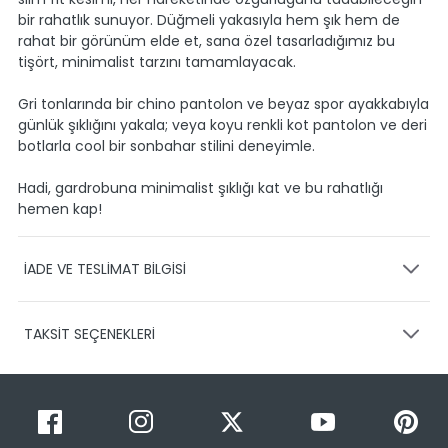
bir rahatlık sunuyor. Düğmeli yakasıyla hem şık hem de
rahat bir görünüm elde et, sana özel tasarladığımız bu
tişört, minimalist tarzını tamamlayacak.
Gri tonlarında bir chino pantolon ve beyaz spor ayakkabıyla
günlük şıklığını yakala; veya koyu renkli kot pantolon ve deri
botlarla cool bir sonbahar stilini deneyimle.
Hadi, gardrobuna minimalist şıklığı kat ve bu rahatlığı
hemen kap!
İADE VE TESLİMAT BİLGİSİ
KARGO VE TESLİMAT
TAKSİT SEÇENEKLERİ
Ürünlerinizin gönderimini anlaşmalı olduğumuz PTT,
HEPSİJET ve BOVO firmaları ile yapmaktayız.
Siparişleriniz
1-3 iş günü içerisinde kargoya teslim edilir.
Taksit Sayısı
Taksit Miktarı
Taksitli Tutar
Siparişimin kargo takibini nasıl yapabilirim?
Toplam