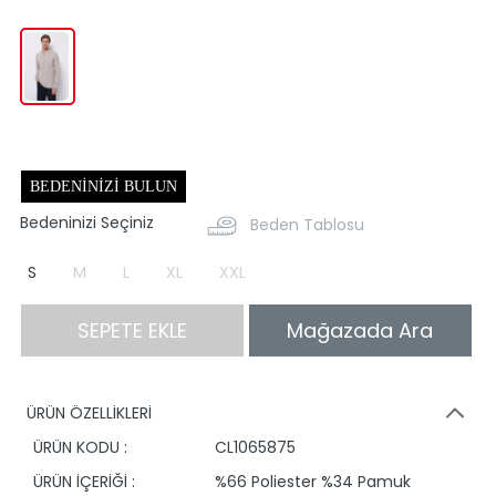
BEDENINIZI BULUN
Bedeninizi Seçiniz
Beden Tablosu
S
M
L
XL
XXL
SEPETE EKLE
Mağazada Ara
ÜRÜN ÖZELLİKLERİ
ÜRÜN KODU :
CL1065875
ÜRÜN İÇERİĞİ :
%66 Poliester %34 Pamuk