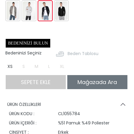
BEDENINIZI BULUN
Bedeninizi Seçiniz
Beden Tablosu
XS
S
M
L
XL
SEPETE EKLE
Mağazada Ara
ÜRÜN ÖZELLİKLERİ
ÜRÜN KODU :
CL1055784
ÜRÜN İÇERİĞİ :
%51 Pamuk %49 Poliester
CİNSİYET :
Erkek