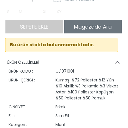
S
M
L
XL
XXL
SEPETE EKLE
Mağazada Ara
Bu ürün stokta bulunmamaktadır.
ÜRÜN ÖZELLİKLERİ
ÜRÜN KODU :
CL1071001
ÜRÜN İÇERİĞİ :
Kumaş: %72 Poliester %12 Yün
%10 Akrilik %3 Poliamid %3 Viskoz
Astar: %100 Poliester Kapüşon:
%50 Poliester %50 Pamuk
CİNSİYET :
Erkek
Fit :
Slim Fit
Kategori :
Mont