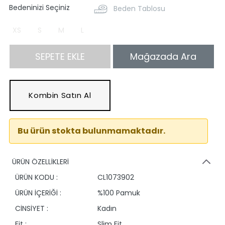
Bedeninizi Seçiniz
Beden Tablosu
XS
S
M
L
SEPETE EKLE
Mağazada Ara
Kombin Satın Al
Bu ürün stokta bulunmamaktadır.
ÜRÜN ÖZELLİKLERİ
ÜRÜN KODU :
CL1073902
ÜRÜN İÇERİĞİ :
%100 Pamuk
CİNSİYET :
Kadın
Fit :
Slim Fit