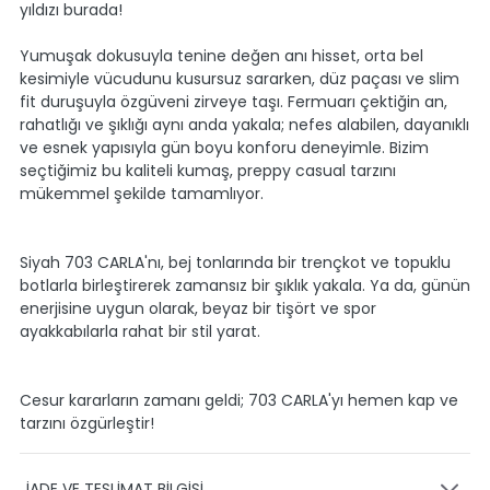
yıldızı burada!
Yumuşak dokusuyla tenine değen anı hisset, orta bel
kesimiyle vücudunu kusursuz sararken, düz paçası ve slim
fit duruşuyla özgüveni zirveye taşı. Fermuarı çektiğin an,
rahatlığı ve şıklığı aynı anda yakala; nefes alabilen, dayanıklı
ve esnek yapısıyla gün boyu konforu deneyimle. Bizim
seçtiğimiz bu kaliteli kumaş, preppy casual tarzını
mükemmel şekilde tamamlıyor.
Siyah 703 CARLA'nı, bej tonlarında bir trençkot ve topuklu
botlarla birleştirerek zamansız bir şıklık yakala. Ya da, günün
enerjisine uygun olarak, beyaz bir tişört ve spor
ayakkabılarla rahat bir stil yarat.
Cesur kararların zamanı geldi; 703 CARLA'yı hemen kap ve
tarzını özgürleştir!
İADE VE TESLİMAT BİLGİSİ