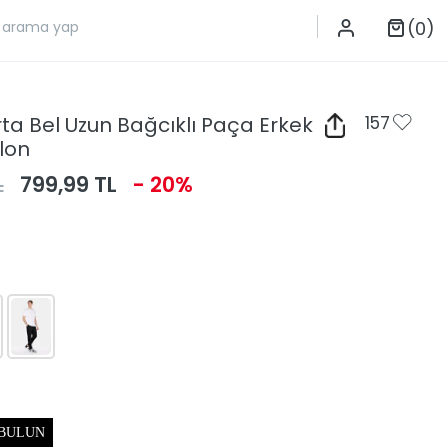
(0)
Orta Bel Uzun Bağcıklı Paça Erkek
157
lon
L
799,99 TL
- 20%
 BULUN