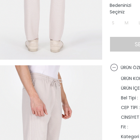
Bedeninizi
Seçiniz
S
M
S
ÜRÜN ÖZE
ÜRÜN KO
ÜRÜN İÇER
Bel Tipi :
CEP TİPİ :
CİNSİYET 
Fit :
Kategori 