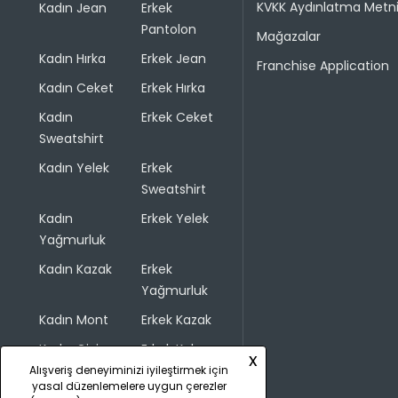
KVKK Aydınlatma Metn
Kadın Jean
Erkek
Pantolon
Mağazalar
Kadın Hırka
Erkek Jean
Franchise Application
Kadın Ceket
Erkek Hırka
Kadın
Erkek Ceket
Sweatshirt
Kadın Yelek
Erkek
Sweatshirt
Kadın
Erkek Yelek
Yağmurluk
Kadın Kazak
Erkek
Yağmurluk
Kadın Mont
Erkek Kazak
Kadın Giyim
Erkek Kaban
x
Alışveriş deneyiminizi iyileştirmek için
yasal düzenlemelere uygun çerezler