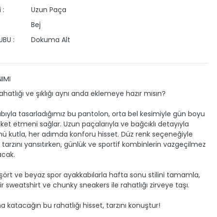
 :
Uzun Paça
Bej
BU :
Dokuma Alt
IMI
ahatlığı ve şıklığı aynı anda eklemeye hazır mısın?
alıbıyla tasarladığımız bu pantolon, orta bel kesimiyle gün boyu
ket etmeni sağlar. Uzun paçalarıyla ve bağcıklı detayıyla
ü kutla, her adımda konforu hisset. Düz renk seçeneğiyle
 tarzını yansıtırken, günlük ve sportif kombinlerin vazgeçilmez
acak.
tişört ve beyaz spor ayakkabılarla hafta sonu stilini tamamla,
ir sweatshirt ve chunky sneakers ile rahatlığı zirveye taşı.
 katacağın bu rahatlığı hisset, tarzını konuştur!