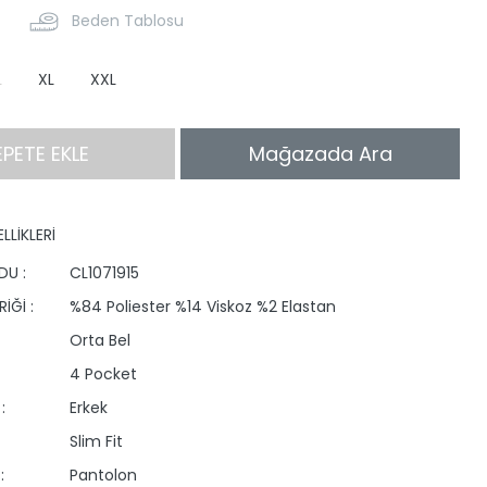
Beden Tablosu
L
XL
XXL
EPETE EKLE
Mağazada Ara
LLİKLERİ
DU :
CL1071915
İĞİ :
%84 Poliester %14 Viskoz %2 Elastan
Orta Bel
4 Pocket
:
Erkek
Slim Fit
:
Pantolon