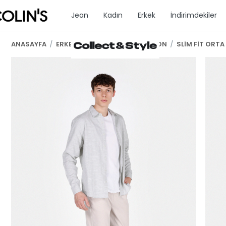
Jean
Kadın
Erkek
İndirimdekiler
ANASAYFA
/
ERKEK GİYİM
/
ERKEK PANTOLON
/
SLİM FİT ORTA