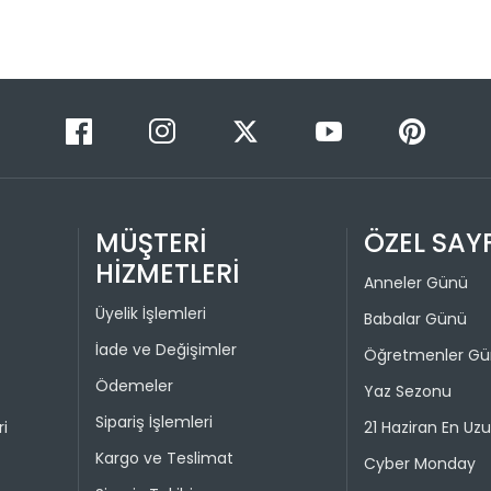
2
Taksit 
1
2
3
MÜŞTERİ
ÖZEL SAY
4
HİZMETLERİ
Anneler Günü
Üyelik İşlemleri
Babalar Günü
İade ve Değişimler
Öğretmenler G
Ödemeler
Yaz Sezonu
Sipariş İşlemleri
ri
21 Haziran En Uz
Kargo ve Teslimat
Cyber Monday