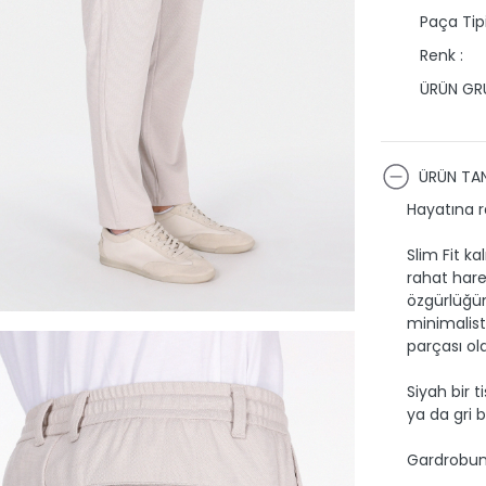
Paça Tipi
Renk :
ÜRÜN GRU
ÜRÜN TAN
Hayatına r
Slim Fit k
rahat hare
özgürlüğün
minimalist
parçası ol
Siyah bir 
ya da gri b
Gardrobuna