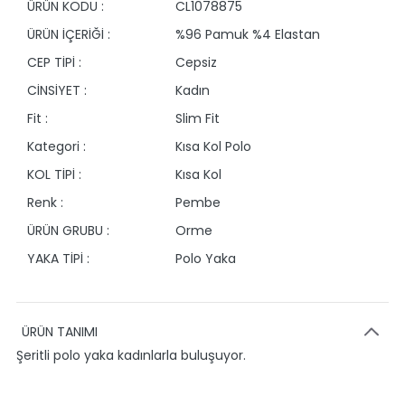
ÜRÜN KODU :
CL1078875
ÜRÜN İÇERİĞİ :
%96 Pamuk %4 Elastan
CEP TİPİ :
Cepsiz
CİNSİYET :
Kadın
Fit :
Slim Fit
Kategori :
Kısa Kol Polo
KOL TİPİ :
Kısa Kol
Renk :
Pembe
ÜRÜN GRUBU :
Orme
YAKA TİPİ :
Polo Yaka
ÜRÜN TANIMI
Şeritli polo yaka kadınlarla buluşuyor.