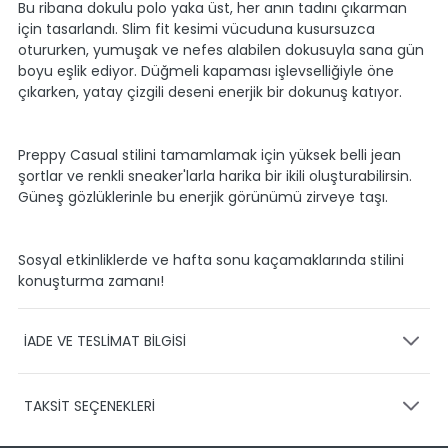
Bu ribana dokulu polo yaka üst, her anın tadını çıkarman
için tasarlandı. Slim fit kesimi vücuduna kusursuzca
otururken, yumuşak ve nefes alabilen dokusuyla sana gün
boyu eşlik ediyor. Düğmeli kapaması işlevselliğiyle öne
çıkarken, yatay çizgili deseni enerjik bir dokunuş katıyor.
Preppy Casual stilini tamamlamak için yüksek belli jean
şortlar ve renkli sneaker'larla harika bir ikili oluşturabilirsin.
Güneş gözlüklerinle bu enerjik görünümü zirveye taşı.
Sosyal etkinliklerde ve hafta sonu kaçamaklarında stilini
konuşturma zamanı!
İADE VE TESLİMAT BİLGİSİ
KARGO VE TESLİMAT
TAKSİT SEÇENEKLERİ
Ürünlerinizin gönderimini anlaşmalı olduğumuz PTT,
HEPSİJET ve BOVO firmaları ile yapmaktayız.
Siparişleriniz