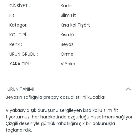
CİNSİYET :
Kadın
Fit :
Slim Fit
Kategori :
Kısa kol Tişört
KOL TİPİ :
Kısa Kol
Renk :
Beyaz
ÜRÜN GRUBU :
Orme
YAKA TİPİ :
V Yaka
ÜRÜN TANIMI
Beyazın saflığıyla preppy casual stilini kucakla!
V yakasıyla şık duruşunu sergileyen kısa kollu slim fit
tişörtümüz, her hareketinde özgürlüğü hissetmeni sağlıyor.
Çizgili deseniyle günlük rahatlığını şık bir dokunuşla
taçlandırdık.