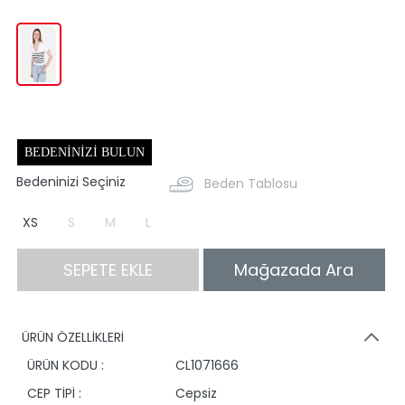
BEDENINIZI BULUN
Bedeninizi Seçiniz
Beden Tablosu
XS
S
M
L
SEPETE EKLE
Mağazada Ara
ÜRÜN ÖZELLİKLERİ
ÜRÜN KODU :
CL1071666
CEP TİPİ :
Cepsiz