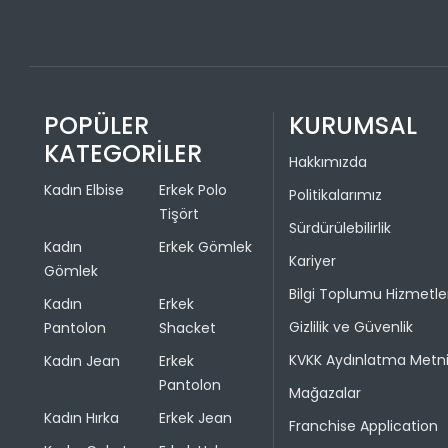
POPÜLER
KURUMSAL
KATEGORİLER
Hakkımızda
Kadın Elbise
Erkek Polo
Politikalarımız
Tişört
Sürdürülebilirlik
Kadın
Erkek Gömlek
Kariyer
Gömlek
Bilgi Toplumu Hizmetle
Kadın
Erkek
Gizlilik ve Güvenlik
Pantolon
Shacket
KVKK Aydınlatma Metn
Kadın Jean
Erkek
Pantolon
Mağazalar
Kadın Hırka
Erkek Jean
Franchise Application