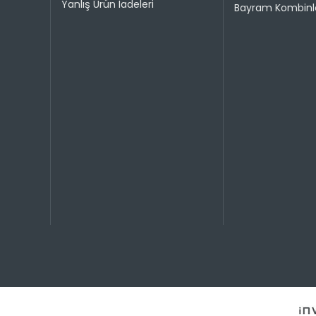
Yanlış Ürün İadeleri
Bayram Kombinle
Taksit 
1
2
3
4