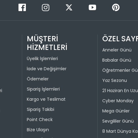
Değişim ya
bedeniyle v
Taksit 
İade işlem
MÜŞTERİ
ÖZEL SAY
1
“Hesabım” 
HİZMETLERİ
istediğini
Anneler Günü
2
Daha sonra
Üyelik İşlemleri
Babalar Günü
3
ederek iad
İade ve Değişimler
Öğretmenler G
4
İade işlemi
Ödemeler
Yaz Sezonu
uygun olu
durumunda 
Sipariş İşlemleri
ri
21 Haziran En Uz
Kargo ve Teslimat
Cyber Monday
Taksit 
Sipariş Takibi
i
Mega Günler
1
Point Check
Sevgililer Günü
2
Bize Ulaşın
8 Mart Dünya Ka