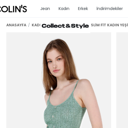
Jean
Kadın
Erkek
İndirimdekiler
ANASAYFA
/
KADIN GİYİM
/
KAZAK K.KOL
/
SLİM FİT KADIN YEŞ