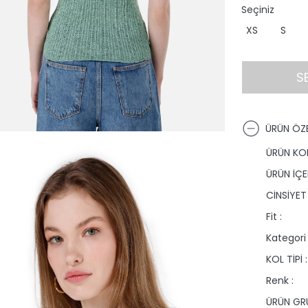
Seçiniz
XS
S
S
ÜRÜN ÖZE
ÜRÜN KO
ÜRÜN İÇER
CİNSİYET 
Fit :
Kategori 
KOL TİPİ :
Renk :
ÜRÜN GRU