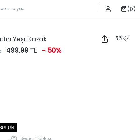
(0)
adın Yeşil Kazak
56
L
499,99 TL
- 50%
 BULUN
Beden Tablosu