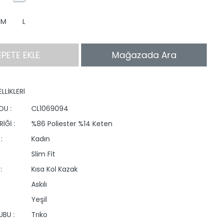
M
L
EPETE EKLE
Mağazada Ara
LLİKLERİ
DU :
CL1069094
İĞİ :
%86 Poliester %14 Keten
:
Kadın
Slim Fit
:
Kısa Kol Kazak
Askılı
Yeşil
BU :
Trıko