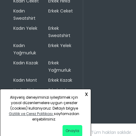
Kadın Ceket
Erkek Hırka
Kadın
Erkek Ceket
Sweatshirt
Kadın Yelek
Erkek
Sweatshirt
Kadın
Erkek Yelek
Yağmurluk
Kadın Kazak
Erkek
Yağmurluk
Kadın Mont
Erkek Kazak
Kadın Giyim
Erkek Kaban
x
Alışveriş deneyiminizi iyileştirmek için
yasal düzenlemelere uygun çerezler
(cookies) kullanıyoruz. Detaylı bilgiye
Gizlilik ve Çerez Politikası
sayfamızdan
erişebilirsiniz.
Onayla
Copyright © 2026 COLINS. Tüm hakları saklıdır.