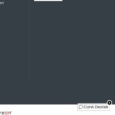
ri
Sayısı
Taksit Miktarı
Taksitli Tutar
Toplam
499,99 TL
499,99 TL
499,99 TL
250,00 TL
499,99 TL
166,66 TL
499,99 TL
125,00 TL