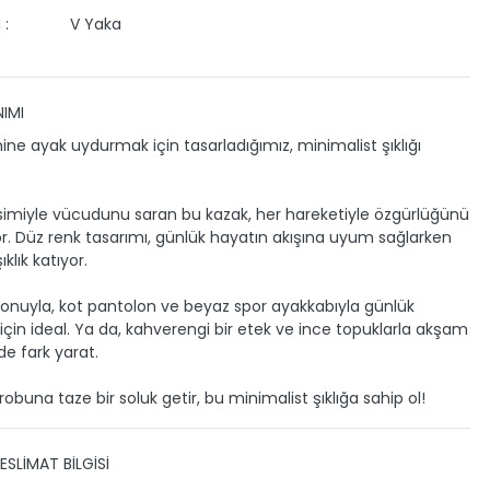
 :
V Yaka
IMI
mine ayak uydurmak için tasarladığımız, minimalist şıklığı
esimiyle vücudunu saran bu kazak, her hareketiyle özgürlüğünü
yor. Düz renk tasarımı, günlük hayatın akışına uyum sağlarken
şıklık katıyor.
 tonuyla, kot pantolon ve beyaz spor ayakkabıyla günlük
için ideal. Ya da, kahverengi bir etek ve ince topuklarla akşam
de fark yarat.
robuna taze bir soluk getir, bu minimalist şıklığa sahip ol!
ESLİMAT BİLGİSİ