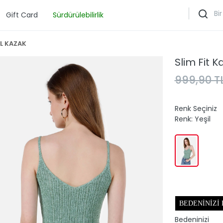
Gift Card
Sürdürülebilirlik
İL KAZAK
Slim Fit K
999,90 T
Renk Seçiniz
Renk:
Yeşil
BEDENINIZI
Bedeninizi