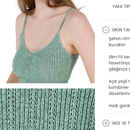
YAKA TİPİ
ÜRÜN TAN
Şehrin rit
kucakla!
Slim Fit k
hissettiri
şıklığınıza 
Açık yeşil
kombinler 
davetlerin
Hadi, gardı
İADE VE T