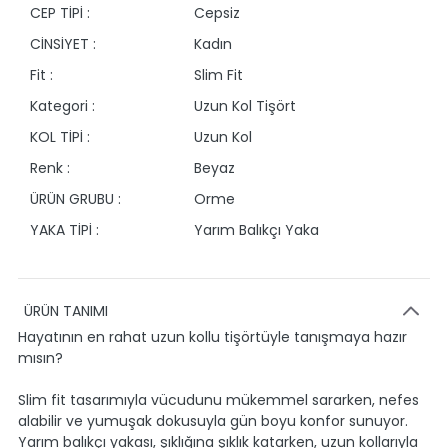
CEP TİPİ :
Cepsiz
CİNSİYET :
Kadın
Fit :
Slim Fit
Kategori :
Uzun Kol Tişört
KOL TİPİ :
Uzun Kol
Renk :
Beyaz
ÜRÜN GRUBU :
Orme
YAKA TİPİ :
Yarım Balıkçı Yaka
ÜRÜN TANIMI
Hayatının en rahat uzun kollu tişörtüyle tanışmaya hazır
mısın?
Slim fit tasarımıyla vücudunu mükemmel sararken, nefes
alabilir ve yumuşak dokusuyla gün boyu konfor sunuyor.
Yarım balıkçı yakası, şıklığına şıklık katarken, uzun kollarıyla