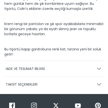
hem günlük hem de şık kombinlere uyum sağlıyor. Bu
tişörtü, Colin's ekibinin özenle seçtiği kumaşla ürettik.
Krem rengi bir pantolon ve şık spor ayakkabılarla minimalist
bir görünüm yakala, ya da siyah skinny jean ve topuklu
botlarla geceye hazırlan.
Bu tişörtü kapıp gardrobuna renk kat, tarzına yeni bir soluk
getir!
İADE VE TESLİMAT BİLGİSİ
KARGO VE TESLİMAT
TAKSİT SEÇENEKLERİ
Ürünlerinizin gönderimini anlaşmalı olduğumuz PTT,
HEPSİJET ve BOVO firmaları ile yapmaktayız.
Siparişleriniz
1-3 iş günü içerisinde kargoya teslim edilir.
Taksit Sayısı
Taksit Miktarı
Taksitli Tutar
Siparişimin kargo takibini nasıl yapabilirim?