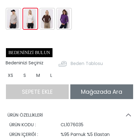
BEDENINIZI BULUN
Bedeninizi Seçiniz
Beden Tablosu
XS
S
M
L
SEPETE EKLE
Mağazada Ara
ÜRÜN ÖZELLİKLERİ
ÜRÜN KODU :
CL1076035
ÜRÜN İÇERİĞİ :
%95 Pamuk %5 Elastan