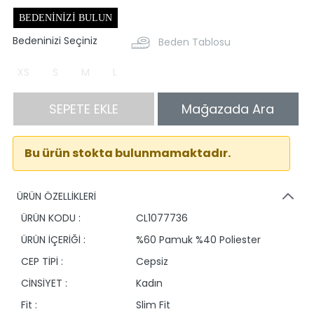
BEDENINIZI BULUN
Bedeninizi Seçiniz
Beden Tablosu
XS
S
M
L
SEPETE EKLE
Mağazada Ara
Bu ürün stokta bulunmamaktadır.
ÜRÜN ÖZELLİKLERİ
ÜRÜN KODU :
CL1077736
ÜRÜN İÇERİĞİ :
%60 Pamuk %40 Poliester
CEP TİPİ :
Cepsiz
CİNSİYET :
Kadın
Fit :
Slim Fit