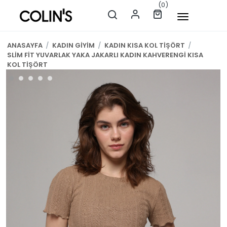
(0)
ANASAYFA
/
KADIN GİYİM
/
KADIN KISA KOL TİŞÖRT
/
SLİM FİT YUVARLAK YAKA JAKARLI KADIN KAHVERENGİ KISA
KOL TİŞÖRT