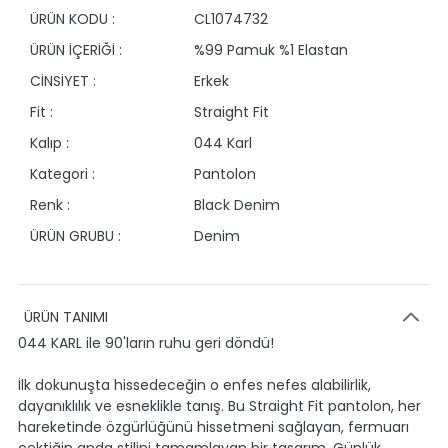
ÜRÜN KODU :
CL1074732
ÜRÜN İÇERİĞİ :
%99 Pamuk %1 Elastan
CİNSİYET :
Erkek
Fit :
Straight Fit
Kalıp :
044 Karl
Kategori :
Pantolon
Renk :
Black Denim
ÜRÜN GRUBU :
Denim
ÜRÜN TANIMI
044 KARL ile 90'ların ruhu geri döndü!
İlk dokunuşta hissedeceğin o enfes nefes alabilirlik,
dayanıklılık ve esneklikle tanış. Bu Straight Fit pantolon, her
hareketinde özgürlüğünü hissetmeni sağlayan, fermuarı