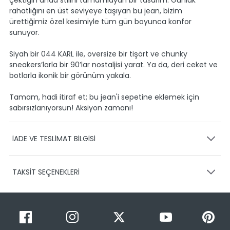
çektiğin anda stilini tamamlayan bir tasarım. Günlük
rahatlığını en üst seviyeye taşıyan bu jean, bizim
ürettiğimiz özel kesimiyle tüm gün boyunca konfor
sunuyor.
Siyah bir 044 KARL ile, oversize bir tişört ve chunky
sneakers’larla bir 90’lar nostaljisi yarat. Ya da, deri ceket ve
botlarla ikonik bir görünüm yakala.
Tamam, hadi itiraf et; bu jean'i sepetine eklemek için
sabırsızlanıyorsun! Aksiyon zamanı!
İADE VE TESLİMAT BİLGİSİ
KARGO VE TESLİMAT
TAKSİT SEÇENEKLERİ
Ürünlerinizin gönderimini anlaşmalı olduğumuz PTT,
HEPSİJET ve BOVO firmaları ile yapmaktayız.
Siparişleriniz
1-3 iş günü içerisinde kargoya teslim edilir.
Taksit Sayısı
Taksit Miktarı
Taksitli Tutar
Siparişimin kargo takibini nasıl yapabilirim?
Toplam