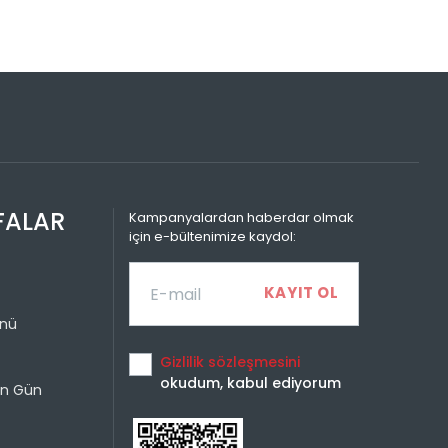
Sayısı
Taksit Miktarı
Taksitli Tutar
Toplam
799,99 TL
799,99 TL
799,99 TL
400,00 TL
799,99 TL
266,66 TL
799,99 TL
200,00 TL
FALAR
Kampanyalardan haberdar olmak
için e-bültenimize kaydol:
ünü
Gizlilik sözleşmesini
okudum, kabul ediyorum
un Gün