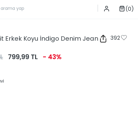
(0)
Fit Erkek Koyu İndigo Denim Jean
392
L
799,99 TL
- 43%
vi