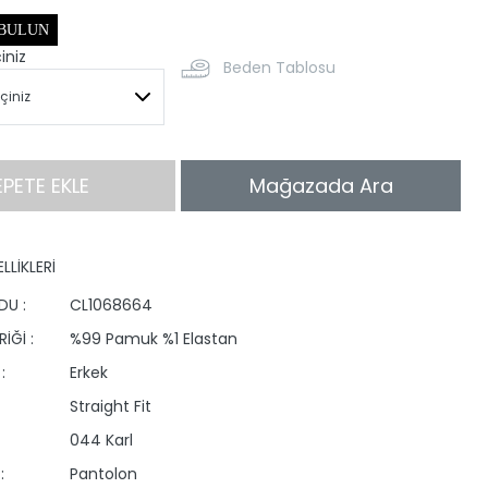
 BULUN
iniz
Beden Tablosu
EPETE EKLE
Mağazada Ara
LLİKLERİ
DU :
CL1068664
İĞİ :
%99 Pamuk %1 Elastan
:
Erkek
Straight Fit
044 Karl
:
Pantolon