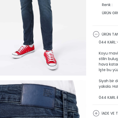
Renk :
ÜRÜN GRU
ÜRÜN TAN
044 KARL: G
Koyu mavi 
stilin bul
hava katan
İşte bu yü
Siyah bir 
yakala. Haf
044 KARL i
İADE VE T