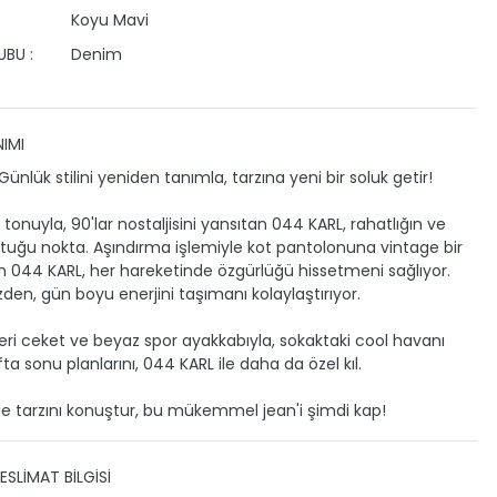
Koyu Mavi
BU :
Denim
IMI
ünlük stilini yeniden tanımla, tarzına yeni bir soluk getir!
tonuyla, 90'lar nostaljisini yansıtan 044 KARL, rahatlığın ve
uştuğu nokta. Aşındırma işlemiyle kot pantolonuna vintage bir
 044 KARL, her hareketinde özgürlüğü hissetmeni sağlıyor.
zden, gün boyu enerjini taşımanı kolaylaştırıyor.
deri ceket ve beyaz spor ayakkabıyla, sokaktaki cool havanı
ta sonu planlarını, 044 KARL ile daha da özel kıl.
le tarzını konuştur, bu mükemmel jean'i şimdi kap!
ESLİMAT BİLGİSİ