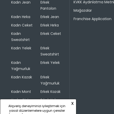
KVKK Aydınlatma Metn
Kadın Jean
Erkek
Pantolon
Mağazalar
Kadın Hırka
Erkek Jean
Franchise Application
Kadın Ceket
Erkek Hırka
Kadın
Erkek Ceket
Sweatshirt
Kadın Yelek
Erkek
Sweatshirt
Kadın
Erkek Yelek
Yağmurluk
Kadın Kazak
Erkek
Yağmurluk
Kadın Mont
Erkek Kazak
Kadın Giyim
Erkek Kaban
x
Alışveriş deneyiminizi iyileştirmek için
yasal düzenlemelere uygun çerezler