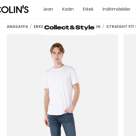
Jean
Kadın
Erkek
İndirimdekiler
ANASAYFA
/
ERKEK GİYİM
/
ERKEK PANTOLON
/
STRAİGHT FİT