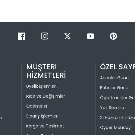
Taksit 
1
2
3
4
MÜŞTERİ
ÖZEL SAY
HİZMETLERİ
Anneler Günü
Üyelik İşlemleri
Babalar Günü
İade ve Değişimler
Öğretmenler G
Ödemeler
Yaz Sezonu
Sipariş İşlemleri
ri
21 Haziran En Uz
Kargo ve Teslimat
Cyber Monday