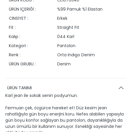
ÜRÜN KODU :
CL1076540
ÜRÜN İÇERİĞİ :
%99 Pamuk %1 Elastan
CİNSİYET :
Erkek
Fit :
Straight Fit
Kalıp :
044 Karl
Kategori :
Pantolon
Renk :
Orta Indıgo Denim
ÜRÜN GRUBU :
Denim
ÜRÜN TANIMI
Karl jean ile sokak senin podyumun.
Fermuarı çek, özgürce hareket et! Düz kesim jean
rahatlığıyla gün boyu enerjini koru. Nefes alabilen yapısıyla
gün boyu konfor sağlayan bu pantolon, dayanıklılığıyla da
uzun ömürlü bir kullanım sunuyor. Esnekliği sayesinde her