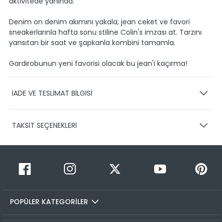
aktivitede yanında.
Denim on denim akımını yakala; jean ceket ve favori
sneakerlarınla hafta sonu stiline Colin's imzası at. Tarzını
yansıtan bir saat ve şapkanla kombini tamamla.
Gardırobunun yeni favorisi olacak bu jean'i kaçırma!
İADE VE TESLİMAT BİLGİSİ
KARGO VE TESLİMAT
TAKSİT SEÇENEKLERİ
Ürünlerinizin gönderimini anlaşmalı olduğumuz PTT,
HEPSİJET ve BOVO firmaları ile yapmaktayız.
Siparişleriniz
1-3 iş günü içerisinde kargoya teslim edilir.
Taksit Sayısı
Taksit Miktarı
Taksitli Tutar
Siparişimin kargo takibini nasıl yapabilirim?
Toplam
1
1199,99 TL
Üye girişi yaptıktan sonra, sitemizde yer alan
1199,99 TL
Hesabım/Siparişlerim paneli üzerinden ilgili siparişinize ait
POPÜLER KATEGORİLER
2
1199,99 TL
600,00 TL
tüm gönderim detaylarını görüntüleyebilir ve sayfa
üzerinde bulunan kargo takip linkine tıklamanızla birlikte
3
1199,99 TL