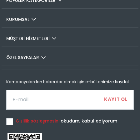
POPÜLER KATEGORİLER
2
999,99 TL
500,00 TL
tüm gönderim detaylarını görüntüleyebilir ve sayfa
üzerinde bulunan kargo takip linkine tıklamanızla birlikte
3
999,99 TL
333,33 TL
seçmiş olduğunız kargo firmasının sitesine otomatik olarak
KURUMSAL
4
999,99 TL
250,00 TL
bağlanarak, kargonuzun durumunu takip edebilirsiniz.
İADE VE DEĞİŞİMLER
MÜŞTERİ HİZMETLERİ
İade prosedürü
Taksit Sayısı
Taksit Miktarı
Taksitli Tutar
ÖZEL SAYFALAR
Toplam
Colin's Online Mağaza'dan satın almış olduğunuz tüm
1
999,99 TL
999,99 TL
ürünlerin kullanılmamış olması ve tüm aksesuarlarının
2
999,99 TL
eksiksiz olması koşuluyla, 30 gün içerisinde faturanızla
500,00 TL
Kampanyalardan haberdar olmak için e-bültenimize kaydol:
birlikte iade edebilirsiniz.İç giyim ürünleri iade kapsamına
dahil olmamaktadır.
Değişim yapmak istediğiniz ürünlerimizi mağazalarımızda
Taksit Sayısı
Taksit Miktarı
Taksitli Tutar
dilediğiniz bedeniyle veya farklı bir ürünle değiştirebilirsiniz.
Toplam
1
999,99 TL
999,99 TL
Gizlilik sözleşmesini
okudum, kabul ediyorum
İade işlemini yapmak için;
2
999,99 TL
500,00 TL
“Hesabım” alanında yer alan “Siparişlerim” listesinden iade
3
999,99 TL