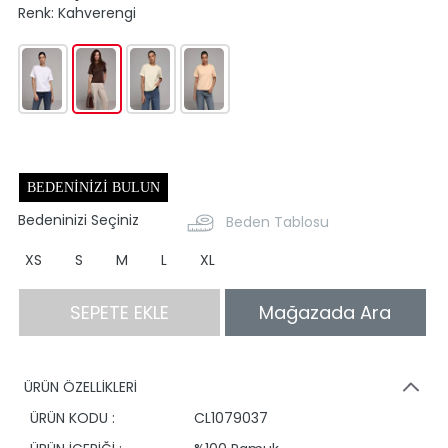
Renk:
Kahverengi
BEDENINIZI BULUN
Bedeninizi Seçiniz
Beden Tablosu
XS
S
M
L
XL
SEPETE EKLE
Mağazada Ara
ÜRÜN ÖZELLİKLERİ
ÜRÜN KODU :
CL1079037