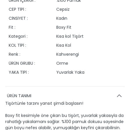
ÜRÜN İÇERİĞİ :
%100 Pamuk
CEP TİPİ :
Cepsiz
CİNSİYET :
Kadın
Fit :
Boxy Fit
Kategori :
Kısa kol Tişört
KOL TİPİ :
Kısa Kol
Renk :
Kahverengi
ÜRÜN GRUBU :
Orme
YAKA TİPİ :
Yuvarlak Yaka
ÜRÜN TANIMI
Tişörtünle tarzını yansıt şimdi başlasın!
Boxy fit kesimiyle öne çıkan bu tişört, yuvarlak yakasıyla da
rahatlığı yakalamanı sağlar. %100 pamuk dokusu sayesinde
gün boyu nefes alabilir, yumuşaklığın keyfini çıkarabilirsin.