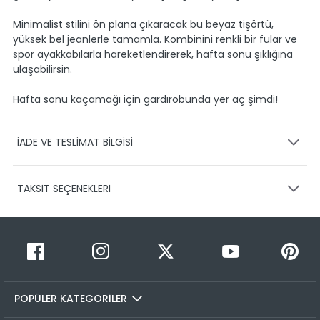
Minimalist stilini ön plana çıkaracak bu beyaz tişörtü,
yüksek bel jeanlerle tamamla. Kombinini renkli bir fular ve
spor ayakkabılarla hareketlendirerek, hafta sonu şıklığına
ulaşabilirsin.
Hafta sonu kaçamağı için gardırobunda yer aç şimdi!
İADE VE TESLİMAT BİLGİSİ
KARGO VE TESLİMAT
TAKSİT SEÇENEKLERİ
Ürünlerinizin gönderimini anlaşmalı olduğumuz PTT,
HEPSİJET ve BOVO firmaları ile yapmaktayız.
Siparişleriniz
1-3 iş günü içerisinde kargoya teslim edilir.
Taksit Sayısı
Taksit Miktarı
Taksitli Tutar
Siparişimin kargo takibini nasıl yapabilirim?
Toplam
1
499,90 TL
Üye girişi yaptıktan sonra, sitemizde yer alan
499,90 TL
Hesabım/Siparişlerim paneli üzerinden ilgili siparişinize ait
POPÜLER KATEGORİLER
2
499,90 TL
249,95 TL
tüm gönderim detaylarını görüntüleyebilir ve sayfa