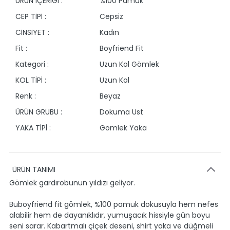
ÜRÜN İÇERİĞİ :
%100 Pamuk
CEP TİPİ :
Cepsiz
CİNSİYET :
Kadın
Fit :
Boyfriend Fit
Kategori :
Uzun Kol Gömlek
KOL TİPİ :
Uzun Kol
Renk :
Beyaz
ÜRÜN GRUBU :
Dokuma Ust
YAKA TİPİ :
Gömlek Yaka
ÜRÜN TANIMI
Gömlek gardırobunun yıldızı geliyor.
Buboyfriend fit gömlek, %100 pamuk dokusuyla hem nefes
alabilir hem de dayanıklıdır, yumuşacık hissiyle gün boyu
seni sarar. Kabartmalı çiçek deseni, shirt yaka ve düğmeli