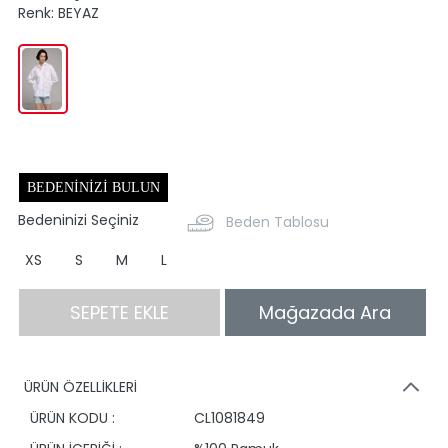
Renk:
BEYAZ
BEDENINIZI BULUN
Bedeninizi Seçiniz
Beden Tablosu
XS
S
M
L
SEPETE EKLE
Mağazada Ara
ÜRÜN ÖZELLİKLERİ
ÜRÜN KODU :
CL1081849