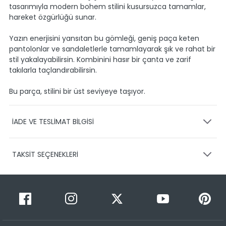
tasarımıyla modern bohem stilini kusursuzca tamamlar,
hareket özgürlüğü sunar.
Yazın enerjisini yansıtan bu gömleği, geniş paça keten
pantolonlar ve sandaletlerle tamamlayarak şık ve rahat bir
stil yakalayabilirsin. Kombinini hasır bir çanta ve zarif
takılarla taçlandırabilirsin.
Bu parça, stilini bir üst seviyeye taşıyor.
İADE VE TESLİMAT BİLGİSİ
KARGO VE TESLİMAT
TAKSİT SEÇENEKLERİ
Ürünlerinizin gönderimini anlaşmalı olduğumuz PTT,
HEPSİJET ve BOVO firmaları ile yapmaktayız.
Siparişleriniz
1-3 iş günü içerisinde kargoya teslim edilir.
Taksit Sayısı
Taksit Miktarı
Taksitli Tutar
Siparişimin kargo takibini nasıl yapabilirim?
Toplam
1
1499,95 TL
Üye girişi yaptıktan sonra, sitemizde yer alan
1499,95 TL