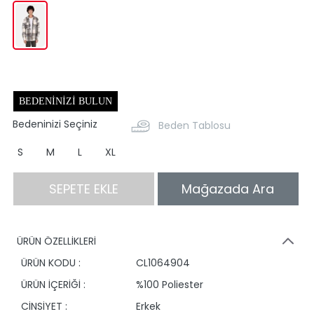
BEDENINIZI BULUN
Bedeninizi Seçiniz
Beden Tablosu
S
M
L
XL
SEPETE EKLE
Mağazada Ara
ÜRÜN ÖZELLİKLERİ
ÜRÜN KODU :
CL1064904
ÜRÜN İÇERİĞİ :
%100 Poliester
CİNSİYET :
Erkek