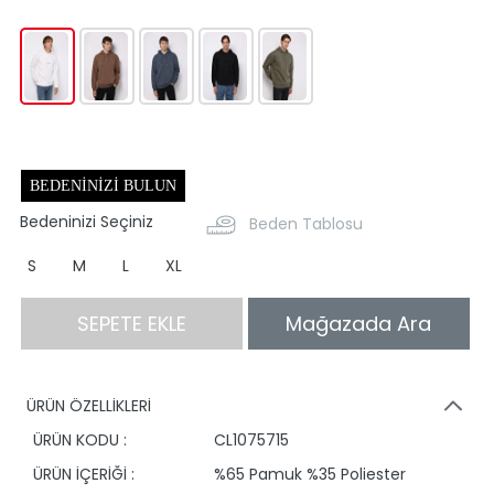
BEDENINIZI BULUN
Bedeninizi Seçiniz
Beden Tablosu
S
M
L
XL
SEPETE EKLE
Mağazada Ara
ÜRÜN ÖZELLİKLERİ
ÜRÜN KODU :
CL1075715
ÜRÜN İÇERİĞİ :
%65 Pamuk %35 Poliester