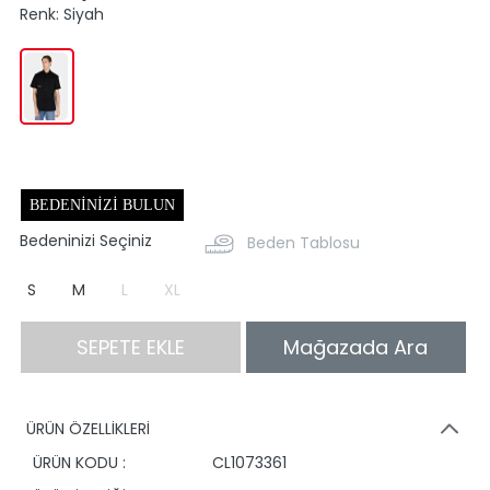
Renk:
Siyah
BEDENINIZI BULUN
Bedeninizi Seçiniz
Beden Tablosu
S
M
L
XL
SEPETE EKLE
Mağazada Ara
ÜRÜN ÖZELLİKLERİ
ÜRÜN KODU :
CL1073361