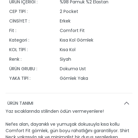
ÜRÜN İÇERİĞİ :
%98 Pamuk %2 Elastan
CEP TİPİ :
2 Pocket
CİNSİYET :
Erkek
Fit :
Comfort Fit
Kategori :
Kısa Kol Gömlek
KOL TİPİ :
Kısa Kol
Renk :
Siyah
ÜRÜN GRUBU :
Dokuma Ust
YAKA TİPİ :
Gömlek Yaka
ÜRÜN TANIMI
Yaz sıcaklarında stilinden ödün vermeyenlere!
Nefes alan, dayanıklı ve yumuşak dokusuyla kısa kollu
Comfort Fit gömlek, gün boyu rahatlığını garantiliyor. Shirt
Neck yakasıyla şık ve minimalist bir duruş sergilerken,