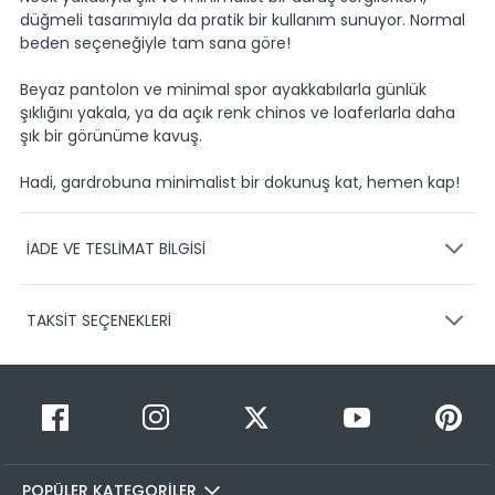
düğmeli tasarımıyla da pratik bir kullanım sunuyor. Normal
beden seçeneğiyle tam sana göre!
Beyaz pantolon ve minimal spor ayakkabılarla günlük
şıklığını yakala, ya da açık renk chinos ve loaferlarla daha
şık bir görünüme kavuş.
Hadi, gardrobuna minimalist bir dokunuş kat, hemen kap!
İADE VE TESLİMAT BİLGİSİ
KARGO VE TESLİMAT
TAKSİT SEÇENEKLERİ
Ürünlerinizin gönderimini anlaşmalı olduğumuz PTT,
HEPSİJET ve BOVO firmaları ile yapmaktayız.
Siparişleriniz
1-3 iş günü içerisinde kargoya teslim edilir.
Taksit Sayısı
Taksit Miktarı
Taksitli Tutar
Siparişimin kargo takibini nasıl yapabilirim?
Toplam
1
499,95 TL
Üye girişi yaptıktan sonra, sitemizde yer alan
499,95 TL
Hesabım/Siparişlerim paneli üzerinden ilgili siparişinize ait
POPÜLER KATEGORİLER
2
499,95 TL