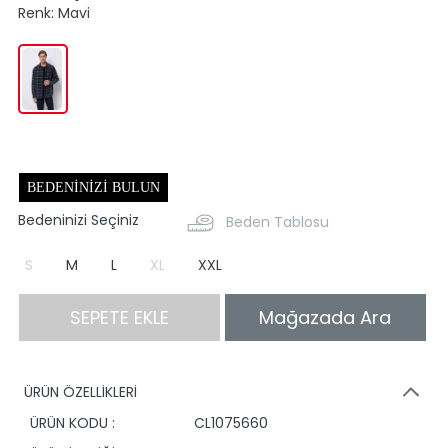
Renk:
Mavi
BEDENINIZI BULUN
Bedeninizi Seçiniz
Beden Tablosu
S
M
L
XL
XXL
SEPETE EKLE
Mağazada Ara
ÜRÜN ÖZELLİKLERİ
ÜRÜN KODU :
CL1075660