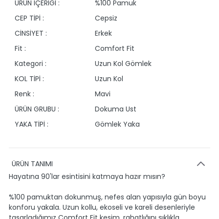
ÜRÜN İÇERİĞİ :
%100 Pamuk
CEP TİPİ :
Cepsiz
CİNSİYET :
Erkek
Fit :
Comfort Fit
Kategori :
Uzun Kol Gömlek
KOL TİPİ :
Uzun Kol
Renk :
Mavi
ÜRÜN GRUBU :
Dokuma Ust
YAKA TİPİ :
Gömlek Yaka
ÜRÜN TANIMI
Hayatına 90'lar esintisini katmaya hazır mısın?
%100 pamuktan dokunmuş, nefes alan yapısıyla gün boyu
konforu yakala. Uzun kollu, ekoseli ve kareli desenleriyle
tasarladığımız Comfort Fit kesim, rahatlığını şıklıkla