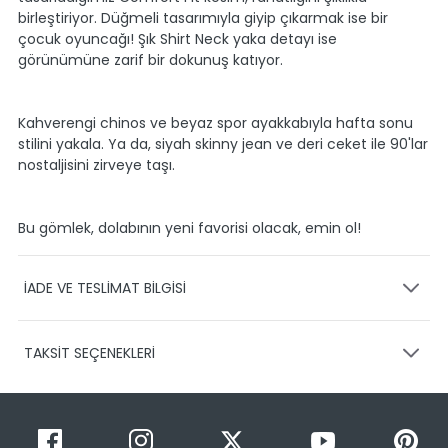
birleştiriyor. Düğmeli tasarımıyla giyip çıkarmak ise bir
çocuk oyuncağı! Şık Shirt Neck yaka detayı ise
görünümüne zarif bir dokunuş katıyor.
Kahverengi chinos ve beyaz spor ayakkabıyla hafta sonu
stilini yakala. Ya da, siyah skinny jean ve deri ceket ile 90'lar
nostaljisini zirveye taşı.
Bu gömlek, dolabının yeni favorisi olacak, emin ol!
İADE VE TESLİMAT BİLGİSİ
KARGO VE TESLİMAT
TAKSİT SEÇENEKLERİ
Ürünlerinizin gönderimini anlaşmalı olduğumuz PTT,
HEPSİJET ve BOVO firmaları ile yapmaktayız.
Siparişleriniz
1-3 iş günü içerisinde kargoya teslim edilir.
Taksit Sayısı
Taksit Miktarı
Taksitli Tutar
Siparişimin kargo takibini nasıl yapabilirim?