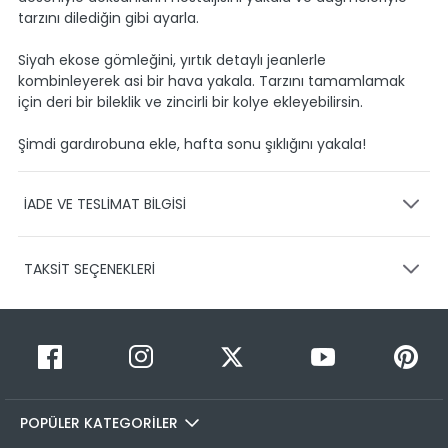
tarzını dilediğin gibi ayarla.
Siyah ekose gömleğini, yırtık detaylı jeanlerle
kombinleyerek asi bir hava yakala. Tarzını tamamlamak
için deri bir bileklik ve zincirli bir kolye ekleyebilirsin.
Şimdi gardırobuna ekle, hafta sonu şıklığını yakala!
İADE VE TESLİMAT BİLGİSİ
KARGO VE TESLİMAT
TAKSİT SEÇENEKLERİ
Ürünlerinizin gönderimini anlaşmalı olduğumuz PTT,
HEPSİJET ve BOVO firmaları ile yapmaktayız.
Siparişleriniz
1-3 iş günü içerisinde kargoya teslim edilir.
Taksit Sayısı
Taksit Miktarı
Taksitli Tutar
Siparişimin kargo takibini nasıl yapabilirim?
Toplam
1
699,99 TL
Üye girişi yaptıktan sonra, sitemizde yer alan
699,99 TL
Hesabım/Siparişlerim paneli üzerinden ilgili siparişinize ait
POPÜLER KATEGORİLER
2
699,99 TL
350,00 TL
tüm gönderim detaylarını görüntüleyebilir ve sayfa