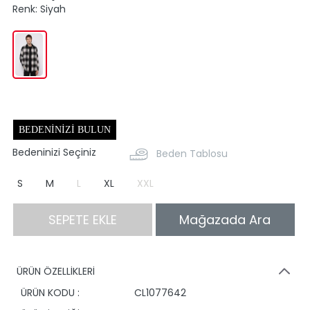
Renk:
Siyah
BEDENINIZI BULUN
Bedeninizi Seçiniz
Beden Tablosu
S
M
L
XL
XXL
SEPETE EKLE
Mağazada Ara
ÜRÜN ÖZELLİKLERİ
ÜRÜN KODU :
CL1077642