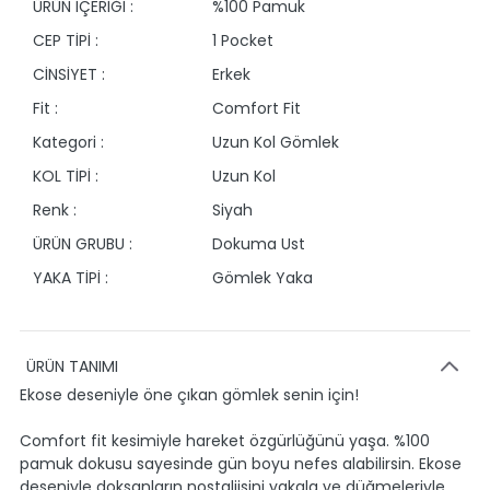
ÜRÜN İÇERİĞİ :
%100 Pamuk
CEP TİPİ :
1 Pocket
CİNSİYET :
Erkek
Fit :
Comfort Fit
Kategori :
Uzun Kol Gömlek
KOL TİPİ :
Uzun Kol
Renk :
Siyah
ÜRÜN GRUBU :
Dokuma Ust
YAKA TİPİ :
Gömlek Yaka
ÜRÜN TANIMI
Ekose deseniyle öne çıkan gömlek senin için!
Comfort fit kesimiyle hareket özgürlüğünü yaşa. %100
pamuk dokusu sayesinde gün boyu nefes alabilirsin. Ekose
deseniyle doksanların nostaljisini yakala ve düğmeleriyle