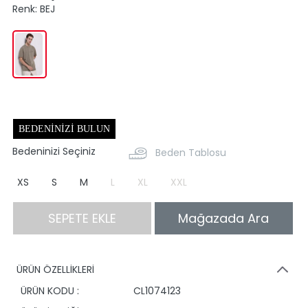
Renk:
BEJ
BEDENINIZI BULUN
Bedeninizi Seçiniz
Beden Tablosu
XS
S
M
L
XL
XXL
SEPETE EKLE
Mağazada Ara
ÜRÜN ÖZELLİKLERİ
ÜRÜN KODU :
CL1074123