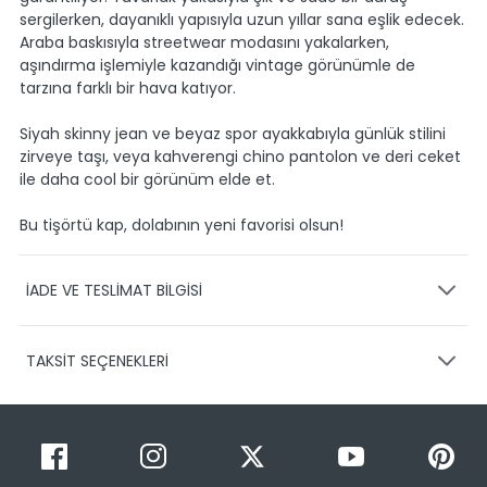
sergilerken, dayanıklı yapısıyla uzun yıllar sana eşlik edecek.
Araba baskısıyla streetwear modasını yakalarken,
aşındırma işlemiyle kazandığı vintage görünümle de
tarzına farklı bir hava katıyor.
Siyah skinny jean ve beyaz spor ayakkabıyla günlük stilini
zirveye taşı, veya kahverengi chino pantolon ve deri ceket
ile daha cool bir görünüm elde et.
Bu tişörtü kap, dolabının yeni favorisi olsun!
İADE VE TESLİMAT BİLGİSİ
KARGO VE TESLİMAT
TAKSİT SEÇENEKLERİ
Ürünlerinizin gönderimini anlaşmalı olduğumuz PTT,
HEPSİJET ve BOVO firmaları ile yapmaktayız.
Siparişleriniz
1-3 iş günü içerisinde kargoya teslim edilir.
Taksit Sayısı
Taksit Miktarı
Taksitli Tutar
Siparişimin kargo takibini nasıl yapabilirim?
Toplam