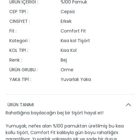
ÜRÜN İÇERİĞİ :
%100 Pamuk
CEP TİPİ :
Cepsiz
CİNSİYET :
Erkek
Fit :
Comfort Fit
Kategori :
Kısa kol Tişört
KOL TİPİ :
Kısa Kol
Renk :
Bej
ÜRÜN GRUBU :
Orme
YAKA TİPİ :
Yuvarlak Yaka
ÜRÜN TANIMI
Rahatlığına bayılacağın bej bir tişört hayal et!
Yumuşak, nefes alan %100 pamuktan üretilmiş bu kısa
kollu tişört, Comfort Fit kalıbıyla gün boyu rahatlığını
garantiliyor. Yuvarlak yakasıyla şık ve sade bir duruş