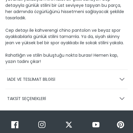
detayıyla günlük stilini bir üst seviyeye taşıyan bu parça,
her adımında özgürlüğünü hissetmeni sağlayacak şekilde
tasarladık.
Cep detayı ile kahverengi chino pantolon ve beyaz spor
ayakkabılarla günlük stilini tamamla. Ya da, siyah skinny
jean ve yüksek bel bir spor ayakkabı ile sokak stilini yakala.
Rahatlığın ve stilin buluştuğu nokta burası! Hemen kap,
yazın tadını çıkar!
İADE VE TESLİMAT BİLGİSİ
KARGO VE TESLİMAT
TAKSİT SEÇENEKLERİ
Ürünlerinizin gönderimini anlaşmalı olduğumuz PTT,
HEPSİJET ve BOVO firmaları ile yapmaktayız.
Siparişleriniz
1-3 iş günü içerisinde kargoya teslim edilir.
Taksit Sayısı
Taksit Miktarı
Taksitli Tutar
Siparişimin kargo takibini nasıl yapabilirim?
Toplam