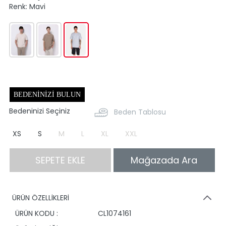
Renk:
Mavi
BEDENINIZI BULUN
Bedeninizi Seçiniz
Beden Tablosu
XS
S
M
L
XL
XXL
SEPETE EKLE
Mağazada Ara
ÜRÜN ÖZELLİKLERİ
ÜRÜN KODU :
CL1074161