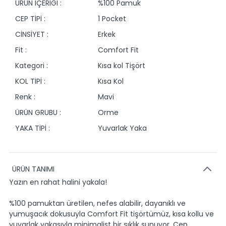
ÜRÜN İÇERİĞİ :
%100 Pamuk
CEP TİPİ :
1 Pocket
CİNSİYET :
Erkek
Fit :
Comfort Fit
Kategori :
Kısa kol Tişört
KOL TİPİ :
Kısa Kol
Renk :
Mavi
ÜRÜN GRUBU :
Orme
YAKA TİPİ :
Yuvarlak Yaka
ÜRÜN TANIMI
Yazın en rahat halini yakala!
%100 pamuktan üretilen, nefes alabilir, dayanıklı ve
yumuşacık dokusuyla Comfort Fit tişörtümüz, kısa kollu ve
yuvarlak yakasıyla minimalist bir şıklık sunuyor. Cep