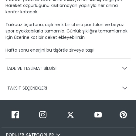
Hareket özgürlüğünü kısıtlamayan yapısıyla her anına
konfor katacak.
Turkuaz tişörtünü, açık renk bir chino pantolon ve beyaz
spor ayakkabılarla tamamla. Günlük şıklığını tamamlamak
için üzerine kot bir ceket ekleyebilirsin.
Hafta sonu enerjini bu tişörtle zirveye taşı!
İADE VE TESLİMAT BİLGİSİ
KARGO VE TESLİMAT
TAKSİT SEÇENEKLERİ
Ürünlerinizin gönderimini anlaşmalı olduğumuz PTT,
HEPSİJET ve BOVO firmaları ile yapmaktayız.
Siparişleriniz
1-3 iş günü içerisinde kargoya teslim edilir.
Taksit Sayısı
Taksit Miktarı
Taksitli Tutar
Siparişimin kargo takibini nasıl yapabilirim?
Toplam
1
449,95 TL
Üye girişi yaptıktan sonra, sitemizde yer alan
449,95 TL
Hesabım/Siparişlerim paneli üzerinden ilgili siparişinize ait
POPÜLER KATEGORİLER
2
449,95 TL