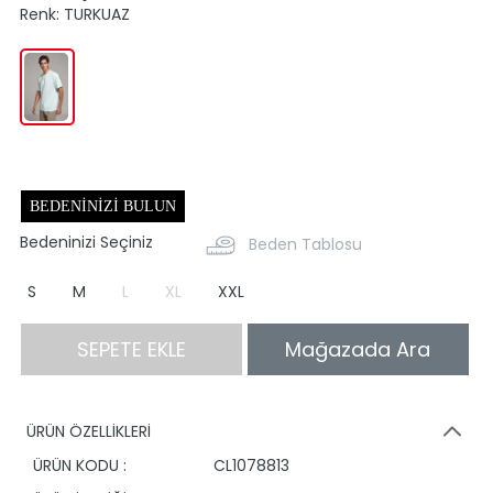
Renk:
TURKUAZ
BEDENINIZI BULUN
Bedeninizi Seçiniz
Beden Tablosu
S
M
L
XL
XXL
SEPETE EKLE
Mağazada Ara
ÜRÜN ÖZELLİKLERİ
ÜRÜN KODU :
CL1078813