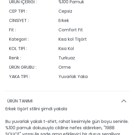
ÜRÜN İÇERİĞİ :
%100 Pamuk
CEP TİPİ :
Cepsiz
CİNSİYET :
Erkek
Fit :
Comfort Fit
Kategori :
Kısa kol Tişört
KOL TİPİ :
Kısa Kol
Renk :
Turkuaz
ÜRÜN GRUBU :
Orme
YAKA TİPİ :
Yuvarlak Yaka
ÜRÜN TANIMI
Erkek tişört stilini şimdi yakala
Bu yuvarlak yakalı t-shirt, rahat kesimiyle gün boyu seninle.
%100 pamuk dokusuyla cildine nefes aldırırken, "1988
SOLICE" yazısı ile sade ama etkileyici bir duruş sergiliyor.