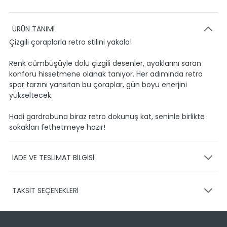
ÜRÜN TANIMI
Çizgili çoraplarla retro stilini yakala!
Renk cümbüşüyle dolu çizgili desenler, ayaklarını saran
konforu hissetmene olanak tanıyor. Her adımında retro
spor tarzını yansıtan bu çoraplar, gün boyu enerjini
yükseltecek.
Hadi gardrobuna biraz retro dokunuş kat, seninle birlikte
sokakları fethetmeye hazır!
İADE VE TESLİMAT BİLGİSİ
KARGO VE TESLİMAT
TAKSİT SEÇENEKLERİ
Ürünlerinizin gönderimini anlaşmalı olduğumuz PTT,
HEPSİJET ve BOVO firmaları ile yapmaktayız.
Siparişleriniz
1-3 iş günü içerisinde kargoya teslim edilir.