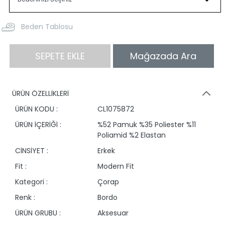
Beden Tablosu
SEPETE EKLE
Mağazada Ara
ÜRÜN ÖZELLİKLERİ
ÜRÜN KODU :
CL1075872
ÜRÜN İÇERİĞİ :
%52 Pamuk %35 Poliester %11
Poliamid %2 Elastan
CİNSİYET :
Erkek
Fit :
Modern Fit
Kategori :
Çorap
Renk :
Bordo
ÜRÜN GRUBU :
Aksesuar