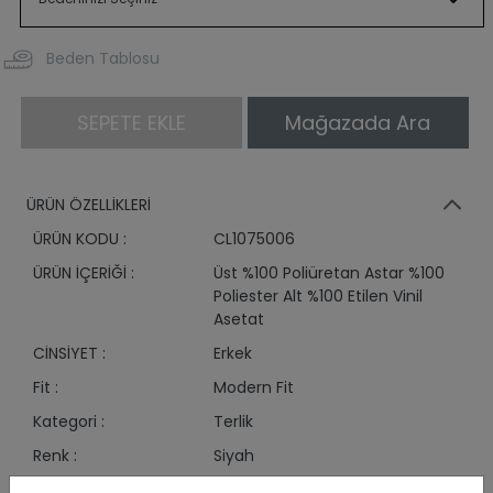
Beden Tablosu
SEPETE EKLE
Mağazada Ara
ÜRÜN ÖZELLİKLERİ
ÜRÜN KODU :
CL1075006
ÜRÜN İÇERİĞİ :
Üst %100 Poliüretan Astar %100
Poliester Alt %100 Etilen Vinil
Asetat
CİNSİYET :
Erkek
Fit :
Modern Fit
Kategori :
Terlik
Renk :
Siyah
ÜRÜN GRUBU :
Aksesuar