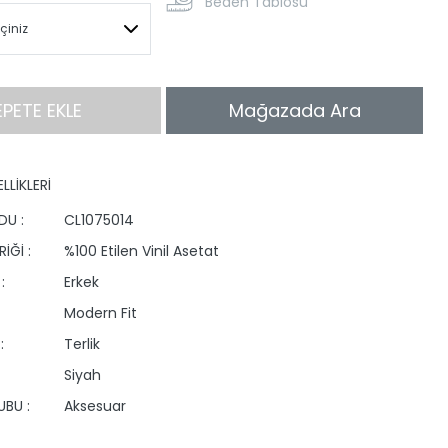
Beden Tablosu
EPETE EKLE
Mağazada Ara
LLİKLERİ
DU :
CL1075014
İĞİ :
%100 Etilen Vinil Asetat
:
Erkek
Modern Fit
:
Terlik
Siyah
BU :
Aksesuar