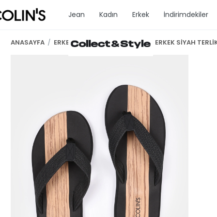
Jean
Kadın
Erkek
İndirimdekiler
ANASAYFA
/
ERKEK GİYİM
/
ERKEK TERLİK
/
ERKEK SİYAH TERLİ