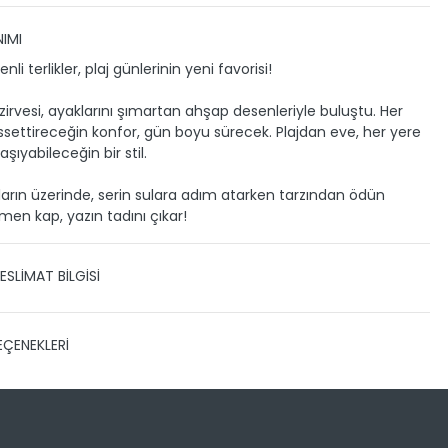
IMI
li terlikler, plaj günlerinin yeni favorisi!
 zirvesi, ayaklarını şımartan ahşap desenleriyle buluştu. Her
settireceğin konfor, gün boyu sürecek. Plajdan eve, her yere
aşıyabileceğin bir stil.
arın üzerinde, serin sulara adım atarken tarzından ödün
en kap, yazın tadını çıkar!
ESLİMAT BİLGİSİ
 TESLİMAT
EÇENEKLERİ
zin gönderimini anlaşmalı olduğumuz PTT, HEPSİJET ve BOVO
ile yapmaktayız.
Siparişleriniz 1-3 iş günü içerisinde
eslim edilir.
 kargo takibini nasıl yapabilirim?
Sayısı
Taksit Miktarı
Taksitli Tutar