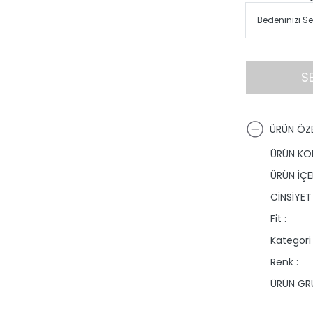
S
ÜRÜN ÖZE
ÜRÜN KO
ÜRÜN İÇER
CİNSİYET 
Fit :
Kategori 
Renk :
ÜRÜN GRU