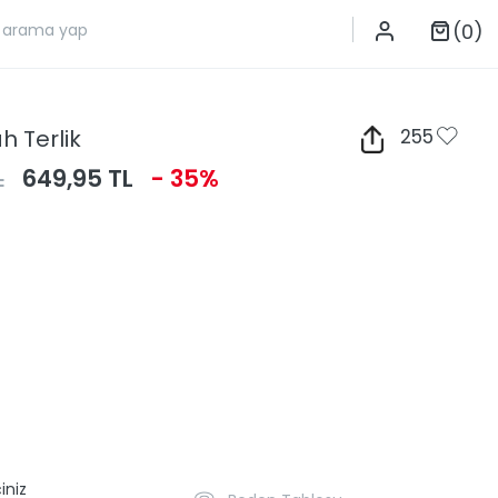
(0)
h Terlik
255
L
649,95 TL
- 35%
iniz