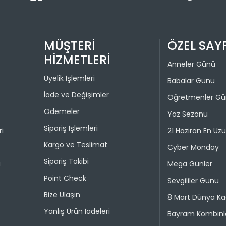
Üye girişi
1
paneli üzer
2
görüntüley
MÜŞTERİ
ÖZEL SAY
tıklamanız
3
olarak bağ
HİZMETLERİ
4
Anneler Günü
İADE VE D
Üyelik İşlemleri
Babalar Günü
İade ve Değişimler
İade pro
Öğretmenler G
Taksit 
Ödemeler
Yaz Sezonu
Colin's On
kullanılma
Sipariş İşlemleri
ri
21 Haziran En Uz
1
30 gün içer
Kargo ve Teslimat
Cyber Monday
iade kaps
2
Sipariş Takibi
i
Mega Günler
Değişim ya
Point Check
bedeniyle v
Sevgililer Günü
Bize Ulaşın
8 Mart Dünya Ka
Taksit 
İade işlem
Yanlış Ürün İadeleri
Bayram Kombinle
1
“Hesabım” 