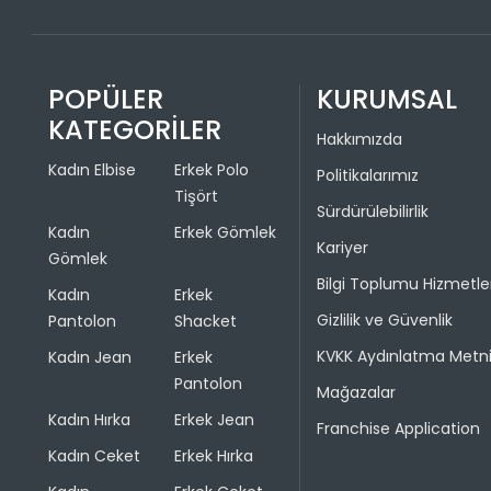
POPÜLER
KURUMSAL
KATEGORİLER
Hakkımızda
Kadın Elbise
Erkek Polo
Politikalarımız
Tişört
Sürdürülebilirlik
Kadın
Erkek Gömlek
Kariyer
Gömlek
Bilgi Toplumu Hizmetle
Kadın
Erkek
Gizlilik ve Güvenlik
Pantolon
Shacket
KVKK Aydınlatma Metn
Kadın Jean
Erkek
Pantolon
Mağazalar
Kadın Hırka
Erkek Jean
Franchise Application
Kadın Ceket
Erkek Hırka