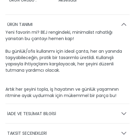
ÜRÜN GRUBU :
Aksesuar
ÜRÜN TANIMI
Yeni favorin mi? BEJ rengindeki, minimalist rahatlığı
yansıtan bu çantayı hemen kap!
Bu günlük/ofis kullanımı için ideal çanta, her an yanında
taşıyabileceğin, pratik bir tasarımla üretildi. Kullanışlı
yapısıyla ihtiyaçlarını karşılayacak, her şeyini düzenli
tutmana yardımcı olacak.
Artık her şeyini topla, iş hayatının ve günlük yaşamının
ritmine ayak uydurmak için mükemmel bir parça bu!
İADE VE TESLİMAT BİLGİSİ
KARGO VE TESLİMAT
TAKSİT SEÇENEKLERİ
Ürünlerinizin gönderimini anlaşmalı olduğumuz PTT,