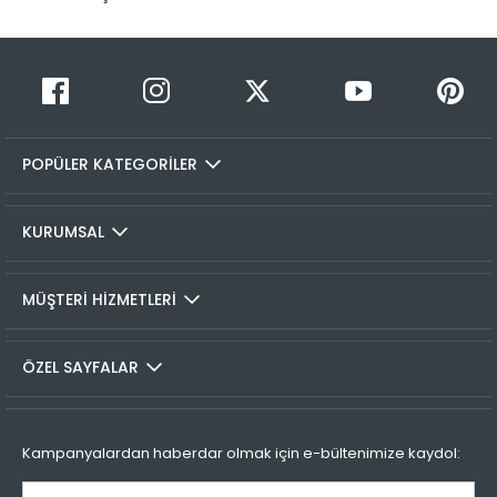
HEPSİJET ve BOVO firmaları ile yapmaktayız.
Siparişleriniz
1-3 iş günü içerisinde kargoya teslim edilir.
Taksit Sayısı
Taksit Miktarı
Taksitli Tutar
Siparişimin kargo takibini nasıl yapabilirim?
Toplam
1
799,99 TL
Üye girişi yaptıktan sonra, sitemizde yer alan
799,99 TL
Hesabım/Siparişlerim paneli üzerinden ilgili siparişinize ait
POPÜLER KATEGORİLER
2
799,99 TL
400,00 TL
tüm gönderim detaylarını görüntüleyebilir ve sayfa
üzerinde bulunan kargo takip linkine tıklamanızla birlikte
3
799,99 TL
266,66 TL
seçmiş olduğunız kargo firmasının sitesine otomatik olarak
KURUMSAL
4
799,99 TL
200,00 TL
bağlanarak, kargonuzun durumunu takip edebilirsiniz.
İADE VE DEĞİŞİMLER
MÜŞTERİ HİZMETLERİ
İade prosedürü
Taksit Sayısı
Taksit Miktarı
Taksitli Tutar
ÖZEL SAYFALAR
Toplam
Colin's Online Mağaza'dan satın almış olduğunuz tüm
1
799,99 TL
799,99 TL
ürünlerin kullanılmamış olması ve tüm aksesuarlarının
2
799,99 TL
eksiksiz olması koşuluyla, 30 gün içerisinde faturanızla
400,00 TL
Kampanyalardan haberdar olmak için e-bültenimize kaydol:
birlikte iade edebilirsiniz.İç giyim ürünleri iade kapsamına
dahil olmamaktadır.