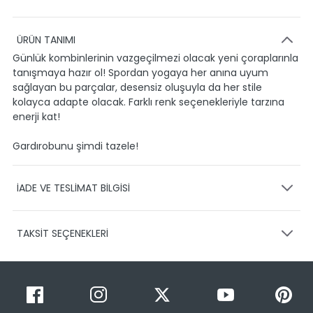
ÜRÜN TANIMI
Günlük kombinlerinin vazgeçilmezi olacak yeni çoraplarınla
tanışmaya hazır ol! Spordan yogaya her anına uyum
sağlayan bu parçalar, desensiz oluşuyla da her stile
kolayca adapte olacak. Farklı renk seçenekleriyle tarzına
enerji kat!
Gardırobunu şimdi tazele!
İADE VE TESLİMAT BİLGİSİ
KARGO VE TESLİMAT
TAKSİT SEÇENEKLERİ
Ürünlerinizin gönderimini anlaşmalı olduğumuz PTT,
HEPSİJET ve BOVO firmaları ile yapmaktayız.
Siparişleriniz
1-3 iş günü içerisinde kargoya teslim edilir.
Taksit Sayısı
Taksit Miktarı
Taksitli Tutar
Siparişimin kargo takibini nasıl yapabilirim?
Toplam