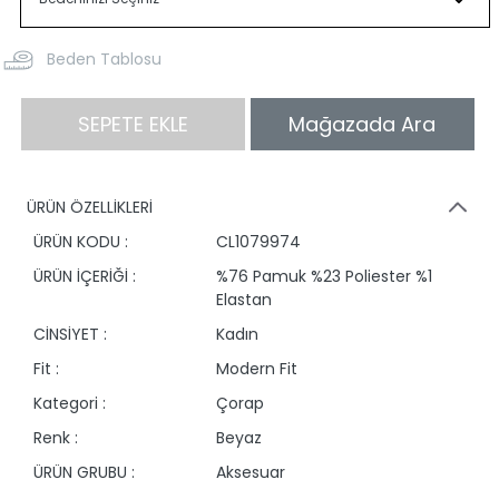
Beden Tablosu
SEPETE EKLE
Mağazada Ara
ÜRÜN ÖZELLİKLERİ
ÜRÜN KODU :
CL1079974
ÜRÜN İÇERİĞİ :
%76 Pamuk %23 Poliester %1
Elastan
CİNSİYET :
Kadın
Fit :
Modern Fit
Kategori :
Çorap
Renk :
Beyaz
ÜRÜN GRUBU :
Aksesuar