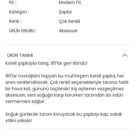
Fit :
Modern Fit
Kategori :
Şapka
Renk :
Çok Renkli
ÜRÜN GRUBU :
Aksesuar
ÜRÜN TANIMI
Kareli şapkayla tanış, 90'lar geri döndü!
90'lar nostaljisini taşıyan bu muhteşem kareli şapka, her
anını renklendirecek. Çok renkli seçenekleriyle tarzına farklı
bir hava kat, gününü taçlandır! Kış aylarının vazgeçilmez
aksesuarı, seni soğuğa karşı korurken tarzından da ödün
vermemeni sağlar.
Soğuk günlerde tarzını koruyacak bu şapkayı kap, sokak
stilini yakala!