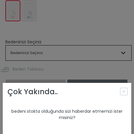
Bedeninizi Seçiniz
Beden Tablosu
SEPETE EKLE
Mağazada Ara
Çok Yakında..
ÜRÜN ÖZELLİKLERİ
bedeni stokta olduğunda sizi haberdar etmemizi ister
misiniz?
ÜRÜN KODU :
CL1074842
ÜRÜN İÇERİĞİ :
%74 Pamuk %19 Poliester %5
Poliamid %2 Elastan