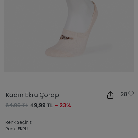
Kadın Ekru Çorap
28
64,90 TL
49,99 TL
- 23%
Renk Seçiniz
Renk:
EKRU