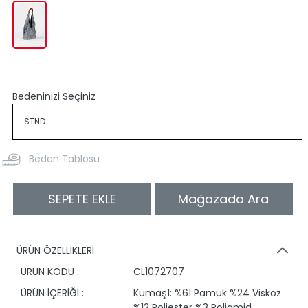
Bedeninizi Seçiniz
Beden Tablosu
SEPETE EKLE
Mağazada Ara
ÜRÜN ÖZELLİKLERİ
ÜRÜN KODU :
CL1072707
ÜRÜN İÇERİĞİ :
Kumaş1: %61 Pamuk %24 Viskoz
%12 Poliester %3 Poliamid