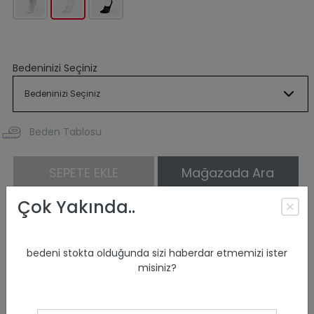
Bedeninizi Seçiniz
Beden Tablosu
SEPETE EKLE
Mağazada Ara
Çok Yakında..
ÜRÜN ÖZELLİKLERİ
ÜRÜN KODU :
CL1074846
bedeni stokta olduğunda sizi haberdar etmemizi ister
misiniz?
ÜRÜN İÇERİĞİ :
%71 Pamuk %27 Poliester %2
Elastan
CİNSİYET :
Kadın