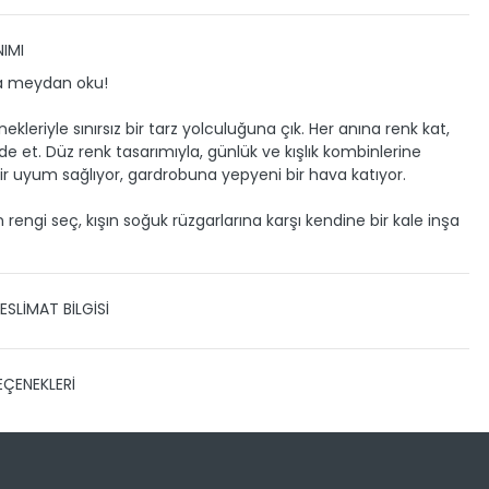
IMI
şa meydan oku!
kleriyle sınırsız bir tarz yolculuğuna çık. Her anına renk kat,
de et. Düz renk tasarımıyla, günlük ve kışlık kombinlerine
ir uyum sağlıyor, gardrobuna yepyeni bir hava katıyor.
 rengi seç, kışın soğuk rüzgarlarına karşı kendine bir kale inşa
ESLİMAT BİLGİSİ
 TESLİMAT
EÇENEKLERİ
zin gönderimini anlaşmalı olduğumuz PTT, HEPSİJET ve BOVO
ile yapmaktayız.
Siparişleriniz 1-3 iş günü içerisinde
eslim edilir.
 kargo takibini nasıl yapabilirim?
Sayısı
Taksit Miktarı
Taksitli Tutar