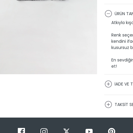
ÜRÜN TAN
Atkıyla kı
Renk seçene
kendini ifa
kusursuz b
En sevdiğin
et!
İADE VE T
KARGO VE
TAKSİT S
Ürünlerini
firmaları 
kargoya t
Siparişimin
Taksit 