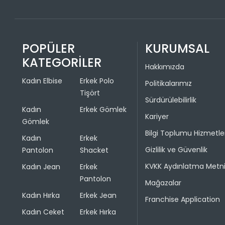
POPÜLER
KURUMSAL
KATEGORİLER
Hakkımızda
Kadın Elbise
Erkek Polo
Politikalarımız
Tişört
Sürdürülebilirlik
Kadın
Erkek Gömlek
Kariyer
Gömlek
Bilgi Toplumu Hizmetle
Kadın
Erkek
Gizlilik ve Güvenlik
Pantolon
Shacket
KVKK Aydınlatma Metn
Kadın Jean
Erkek
Pantolon
Mağazalar
Kadın Hırka
Erkek Jean
Franchise Application
Kadın Ceket
Erkek Hırka