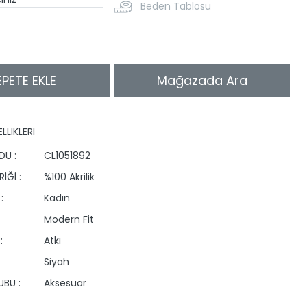
Beden Tablosu
EPETE EKLE
Mağazada Ara
LLİKLERİ
DU :
CL1051892
İĞİ :
%100 Akrilik
:
Kadın
Modern Fit
:
Atkı
Siyah
BU :
Aksesuar