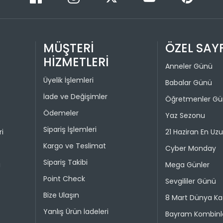
Üye girişi
1
paneli üzer
2
görüntüley
MÜŞTERİ
ÖZEL SAY
tıklamanız
3
olarak bağ
HİZMETLERİ
4
Anneler Günü
İADE VE D
Üyelik İşlemleri
Babalar Günü
İade ve Değişimler
İade pro
Öğretmenler G
Taksit 
Ödemeler
Yaz Sezonu
Colin's On
kullanılma
Sipariş İşlemleri
ri
21 Haziran En Uz
1
30 gün içer
Kargo ve Teslimat
Cyber Monday
iade kaps
2
Sipariş Takibi
i
Mega Günler
Değişim ya
Point Check
bedeniyle v
Sevgililer Günü
Bize Ulaşın
8 Mart Dünya Ka
Taksit 
İade işlem
Yanlış Ürün İadeleri
Bayram Kombinle
1
“Hesabım” 