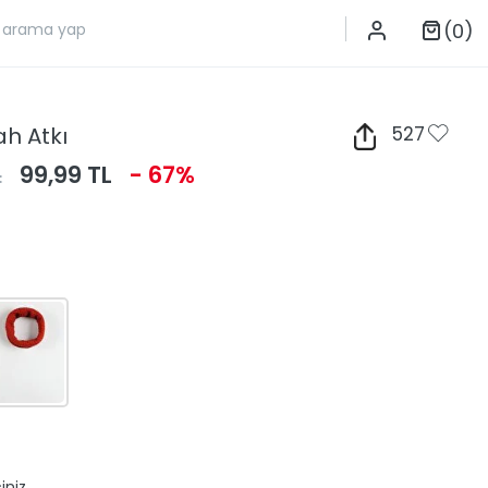
(0)
ah Atkı
527
L
99,99 TL
- 67%
iniz