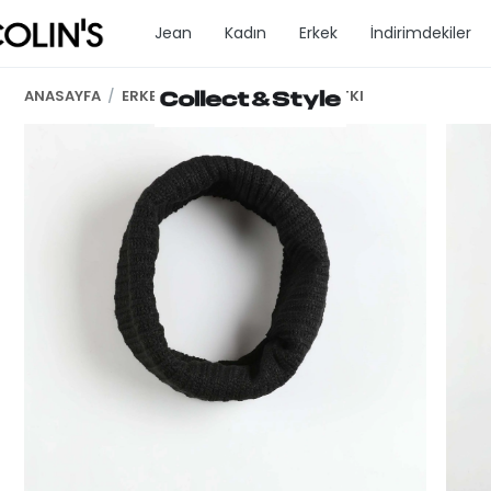
Jean
Kadın
Erkek
İndirimdekiler
ANASAYFA
/
ERKEK GİYİM
/
KADIN SİYAH ATKI