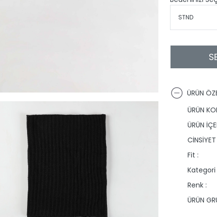
S
ÜRÜN ÖZE
ÜRÜN KO
ÜRÜN İÇER
CİNSİYET 
Fit :
Kategori 
Renk :
ÜRÜN GRU