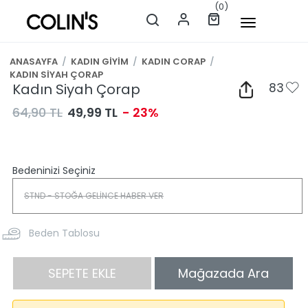
(0)
ANASAYFA
/
KADIN GİYİM
/
KADIN CORAP
/
KADIN SİYAH ÇORAP
Kadın Siyah Çorap
83
64,90 TL
49,99 TL
- 23%
Bedeninizi Seçiniz
Beden Tablosu
SEPETE EKLE
Mağazada Ara