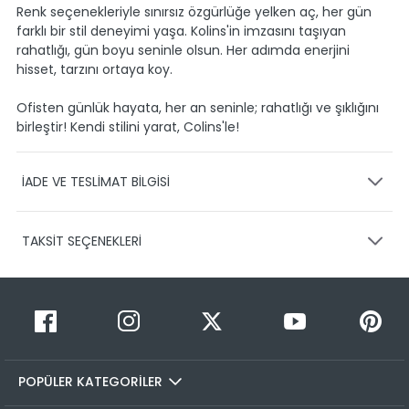
Renk seçenekleriyle sınırsız özgürlüğe yelken aç, her gün
farklı bir stil deneyimi yaşa. Kolins'in imzasını taşıyan
rahatlığı, gün boyu seninle olsun. Her adımda enerjini
hisset, tarzını ortaya koy.
Ofisten günlük hayata, her an seninle; rahatlığı ve şıklığını
birleştir! Kendi stilini yarat, Colins'le!
İADE VE TESLİMAT BİLGİSİ
KARGO VE TESLİMAT
TAKSİT SEÇENEKLERİ
Ürünlerinizin gönderimini anlaşmalı olduğumuz PTT,
HEPSİJET ve BOVO firmaları ile yapmaktayız.
Siparişleriniz
1-3 iş günü içerisinde kargoya teslim edilir.
Taksit Sayısı
Taksit Miktarı
Taksitli Tutar
Siparişimin kargo takibini nasıl yapabilirim?
Toplam
1
49,99 TL
Üye girişi yaptıktan sonra, sitemizde yer alan
49,99 TL
Hesabım/Siparişlerim paneli üzerinden ilgili siparişinize ait
POPÜLER KATEGORİLER
2
49,99 TL
25,00 TL
tüm gönderim detaylarını görüntüleyebilir ve sayfa