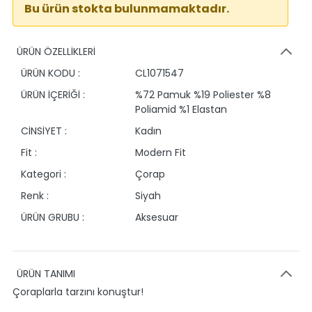
Bu ürün stokta bulunmamaktadır.
ÜRÜN ÖZELLİKLERİ
ÜRÜN KODU :
CL1071547
ÜRÜN İÇERİĞİ :
%72 Pamuk %19 Poliester %8
Poliamid %1 Elastan
CİNSİYET :
Kadın
Fit :
Modern Fit
Kategori :
Çorap
Renk :
Siyah
ÜRÜN GRUBU :
Aksesuar
ÜRÜN TANIMI
Çoraplarla tarzını konuştur!