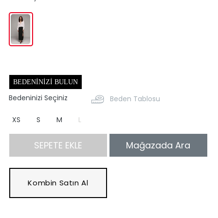
BEDENINIZI BULUN
Bedeninizi Seçiniz
Beden Tablosu
XS
S
M
L
SEPETE EKLE
Mağazada Ara
Kombin Satın Al