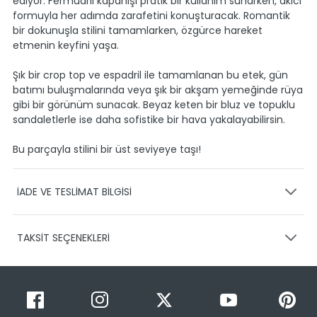
ediyor. Fermuarlı kapanışı pratik bir kullanım sunarken, akıcı
formuyla her adımda zarafetini konuşturacak. Romantik
bir dokunuşla stilini tamamlarken, özgürce hareket
etmenin keyfini yaşa.
Şık bir crop top ve espadril ile tamamlanan bu etek, gün
batımı buluşmalarında veya şık bir akşam yemeğinde rüya
gibi bir görünüm sunacak. Beyaz keten bir bluz ve topuklu
sandaletlerle ise daha sofistike bir hava yakalayabilirsin.
Bu parçayla stilini bir üst seviyeye taşı!
İADE VE TESLİMAT BİLGİSİ
KARGO VE TESLİMAT
TAKSİT SEÇENEKLERİ
Ürünlerinizin gönderimini anlaşmalı olduğumuz PTT,
HEPSİJET ve BOVO firmaları ile yapmaktayız.
Siparişleriniz
1-3 iş günü içerisinde kargoya teslim edilir.
Taksit Sayısı
Taksit Miktarı
Taksitli Tutar
Siparişimin kargo takibini nasıl yapabilirim?
Toplam