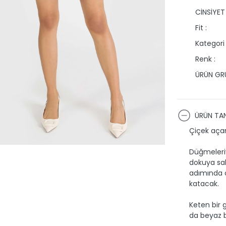
CİNSİYET 
Fit :
Kategori 
Renk :
ÜRÜN GRU
ÜRÜN TAN
Çiçek açan
Düğmeleriy
dokuya sahi
adımında ö
katacak.
Keten bir 
da beyaz bi