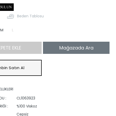
 BULUN
Beden Tablosu
M
L
EPETE EKLE
Mağazada Ara
bin Satın Al
LLİKLERİ
DU :
CL1063923
İĞİ :
%100 Viskoz
Cepsiz