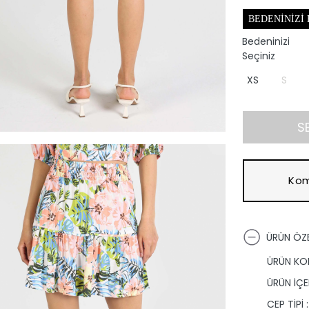
BEDENINIZI
Bedeninizi
Seçiniz
XS
S
S
Kom
ÜRÜN ÖZE
ÜRÜN KO
ÜRÜN İÇER
CEP TİPİ :