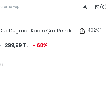
(0)
t Düz Düğmeli Kadın Çok Renkli
402
L
299,99 TL
- 68%
li