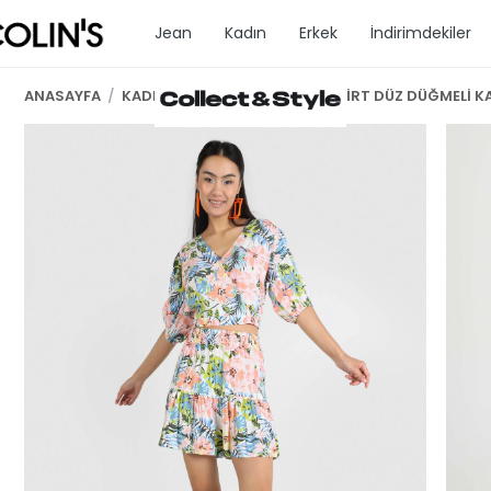
Jean
Kadın
Erkek
İndirimdekiler
ANASAYFA
/
KADIN GİYİM
/
ETEK
/
MİNİ SKİRT DÜZ DÜĞMELİ K