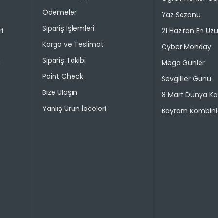
Taksit 
Ödemeler
Yaz Sezonu
Colin's On
kullanılma
Sipariş İşlemleri
ri
21 Haziran En Uz
1
30 gün içer
Kargo ve Teslimat
Cyber Monday
iade kaps
2
Sipariş Takibi
i
Mega Günler
Değişim ya
Point Check
bedeniyle v
Sevgililer Günü
Bize Ulaşın
8 Mart Dünya Ka
Taksit 
İade işlem
Yanlış Ürün İadeleri
Bayram Kombinle
1
“Hesabım” 
istediğini
2
Daha sonra
3
ederek iad
4
İade işlemi
uygun olu
durumunda 
Taksit 