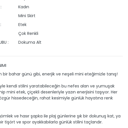
:
Kadın
Mini Skirt
:
Etek
Çok Renkli
BU :
Dokuma Alt
IMI
 bir bahar günü gibi, enerjik ve neşeli mini eteğimizle tanış!
le kendi stilini yaratabileceğin bu nefes alan ve yumuşak
p mini etek, çiçekli desenleriyle yazın enerjisini taşıyor. Her
zgür hissedeceğin, rahat kesimiyle günlük hayatına renk
gömlek ve hasır şapka ile plaj günlerine şık bir dokunuş kat, ya
r tişört ve spor ayakkabılarla günlük stilini taçlandır.