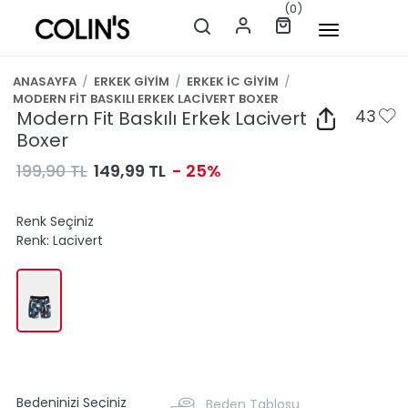
(0)
ANASAYFA
/
ERKEK GİYİM
/
ERKEK İC GİYİM
/
MODERN FİT BASKILI ERKEK LACİVERT BOXER
Modern Fit Baskılı Erkek Lacivert
43
Boxer
199,90 TL
149,99 TL
- 25%
Renk Seçiniz
Renk:
Lacivert
Bedeninizi Seçiniz
Beden Tablosu