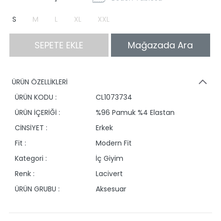
S
M
L
XL
XXL
SEPETE EKLE
Mağazada Ara
ÜRÜN ÖZELLİKLERİ
ÜRÜN KODU :
CL1073734
ÜRÜN İÇERİĞİ :
%96 Pamuk %4 Elastan
CİNSİYET :
Erkek
Fit :
Modern Fit
Kategori :
İç Giyim
Renk :
Lacivert
ÜRÜN GRUBU :
Aksesuar