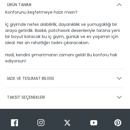
ÜRÜN TANIMI
Konforunu keşfetmeye hazır mısın?
İç giyimde nefes alabilirlik, dayanıklılık ve yumuşaklığı bir
araya getirdik. Baskılı, patchwork desenleriyle tarzına yeni
bir boyut katacak bu iç giyim, günlük ve ev yaşamın için
ideal. Her an rahatlığın tadını çıkaracaksın.
Hadi, kendini şımartmanın zamanı geldi! Bu konforu hak
ediyorsun!
İADE VE TESLİMAT BİLGİSİ
KARGO VE TESLİMAT
TAKSİT SEÇENEKLERİ
Ürünlerinizin gönderimini anlaşmalı olduğumuz PTT,
HEPSİJET ve BOVO firmaları ile yapmaktayız.
Siparişleriniz
1-3 iş günü içerisinde kargoya teslim edilir.
Taksit Sayısı
Taksit Miktarı
Taksitli Tutar
Siparişimin kargo takibini nasıl yapabilirim?
Toplam