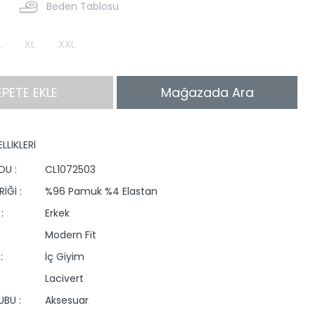
Beden Tablosu
L
XL
XXL
EPETE EKLE
Mağazada Ara
LLİKLERİ
DU :
CL1072503
İĞİ :
%96 Pamuk %4 Elastan
:
Erkek
Modern Fit
:
İç Giyim
Lacivert
BU :
Aksesuar