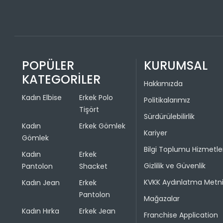
POPÜLER
KURUMSAL
KATEGORİLER
Hakkımızda
Kadın Elbise
Erkek Polo
Politikalarımız
Tişört
Sürdürülebilirlik
Kadın
Erkek Gömlek
Kariyer
Gömlek
Bilgi Toplumu Hizmetle
Kadın
Erkek
Gizlilik ve Güvenlik
Pantolon
Shacket
KVKK Aydınlatma Metn
Kadın Jean
Erkek
Pantolon
Mağazalar
Kadın Hırka
Erkek Jean
Franchise Application