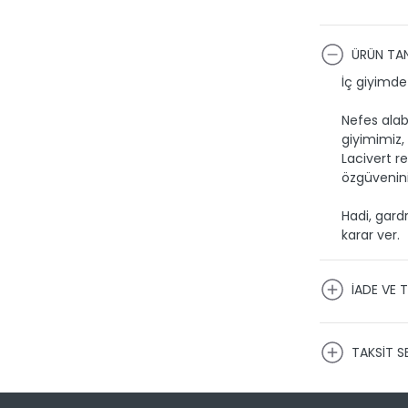
ÜRÜN TAN
İç giyimde
Nefes alab
giyimimiz,
Lacivert re
özgüvenini
Hadi, gard
karar ver.
İADE VE T
KARGO VE
TAKSİT S
Ürünlerini
firmaları 
kargoya t