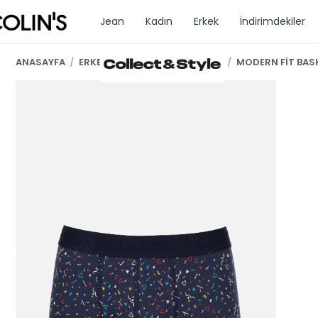
Jean
Kadın
Erkek
İndirimdekiler
ANASAYFA
/
ERKEK GİYİM
/
ERKEK İC GİYİM
/
MODERN FİT BASK