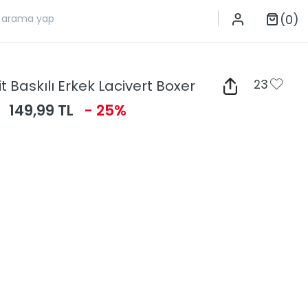
(0)
t Baskılı Erkek Lacivert Boxer
23
149,99 TL
- 25%