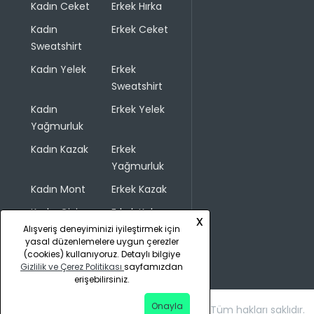
Kadın Ceket
Erkek Hırka
Kadın
Erkek Ceket
Sweatshirt
Kadın Yelek
Erkek
Sweatshirt
Kadın
Erkek Yelek
Yağmurluk
Kadın Kazak
Erkek
Yağmurluk
Kadın Mont
Erkek Kazak
Kadın Giyim
Erkek Kaban
x
Alışveriş deneyiminizi iyileştirmek için
yasal düzenlemelere uygun çerezler
(cookies) kullanıyoruz. Detaylı bilgiye
Gizlilik ve Çerez Politikası
sayfamızdan
erişebilirsiniz.
Onayla
Copyright © 2026 COLINS. Tüm hakları saklıdır.