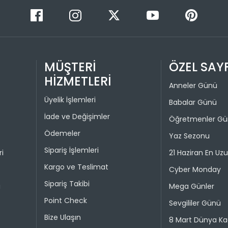
Siparişimin
Taksit 
Üye girişi
1
paneli üzer
2
görüntüley
MÜŞTERİ
ÖZEL SAY
tıklamanız
3
olarak bağ
HİZMETLERİ
4
Anneler Günü
İADE VE D
Üyelik İşlemleri
Babalar Günü
İade ve Değişimler
İade pro
Öğretmenler G
Taksit 
Ödemeler
Yaz Sezonu
Colin's On
kullanılma
Sipariş İşlemleri
ri
21 Haziran En Uz
1
30 gün içer
Kargo ve Teslimat
Cyber Monday
iade kaps
2
Sipariş Takibi
i
Mega Günler
Değişim ya
Point Check
bedeniyle v
Sevgililer Günü
Bize Ulaşın
8 Mart Dünya Ka
Taksit 
İade işlem