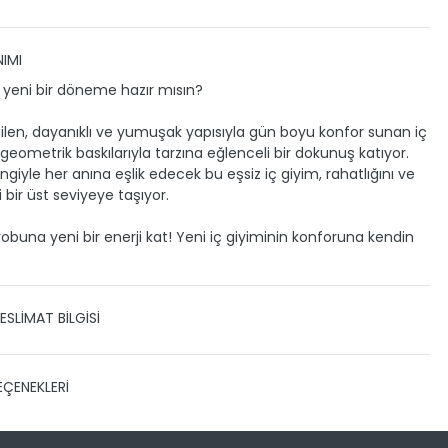
IMI
 yeni bir döneme hazır mısın?
ilen, dayanıklı ve yumuşak yapısıyla gün boyu konfor sunan iç
 geometrik baskılarıyla tarzına eğlenceli bir dokunuş katıyor.
ngiyle her anına eşlik edecek bu eşsiz iç giyim, rahatlığını ve
 bir üst seviyeye taşıyor.
robuna yeni bir enerji kat! Yeni iç giyiminin konforuna kendin
ESLİMAT BİLGİSİ
 TESLİMAT
EÇENEKLERİ
zin gönderimini anlaşmalı olduğumuz PTT, HEPSİJET ve BOVO
ile yapmaktayız.
Siparişleriniz 1-3 iş günü içerisinde
eslim edilir.