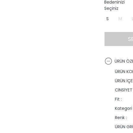
Bedeninizi
Seçiniz
S
M
S
ÜRÜN ÖZE
ÜRÜN KO
ÜRÜN İÇER
CİNSİYET 
Fit :
Kategori 
Renk :
ÜRÜN GRU