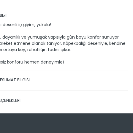
IMI
 desenli iç giyim, yakala!
, dayanıklı ve yumuşak yapısıyla gün boyu konfor sunuyor;
reket etmene olanak tanıyor. Köpekbalığı deseniyle, kendine
ı ortaya koy, rahatlığın tadını çıkar.
eşsiz konforu hemen deneyimle!
ESLİMAT BİLGİSİ
 TESLİMAT
EÇENEKLERİ
zin gönderimini anlaşmalı olduğumuz PTT, HEPSİJET ve BOVO
ile yapmaktayız.
Siparişleriniz 1-3 iş günü içerisinde
eslim edilir.
 kargo takibini nasıl yapabilirim?
Sayısı
Taksit Miktarı
Taksitli Tutar
Toplam