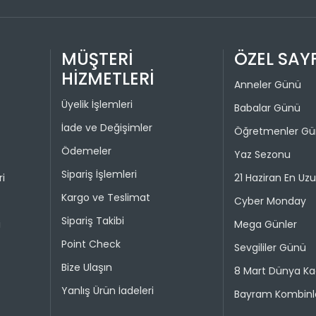
Üye girişi
1
paneli üzer
2
görüntüley
MÜŞTERİ
ÖZEL SAY
tıklamanız
3
olarak bağ
HİZMETLERİ
4
Anneler Günü
İADE VE D
Üyelik İşlemleri
Babalar Günü
İade ve Değişimler
İade pro
Öğretmenler G
Taksit 
Ödemeler
Yaz Sezonu
Colin's On
kullanılma
Sipariş İşlemleri
ri
21 Haziran En Uz
1
30 gün içer
Kargo ve Teslimat
Cyber Monday
iade kaps
2
Sipariş Takibi
i
Mega Günler
Değişim ya
Point Check
bedeniyle v
Sevgililer Günü
Bize Ulaşın
8 Mart Dünya Ka
Taksit 
İade işlem
Yanlış Ürün İadeleri
Bayram Kombinle
1
“Hesabım” 