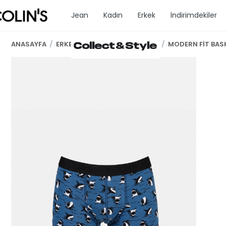
Jean
Kadın
Erkek
İndirimdekiler
ANASAYFA
/
ERKEK GİYİM
/
ERKEK İC GİYİM
/
MODERN FİT BASK