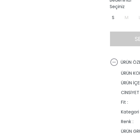
Bedeninizi
Seçiniz
S
M
S
ÜRÜN ÖZE
ÜRÜN KO
ÜRÜN İÇER
CİNSİYET 
Fit :
Kategori 
Renk :
ÜRÜN GRU