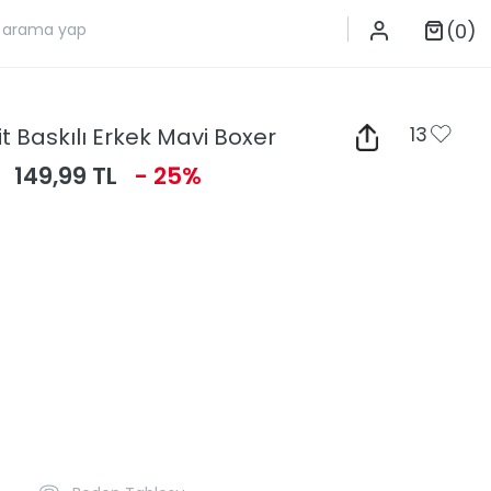
(0)
t Baskılı Erkek Mavi Boxer
13
149,99 TL
- 25%