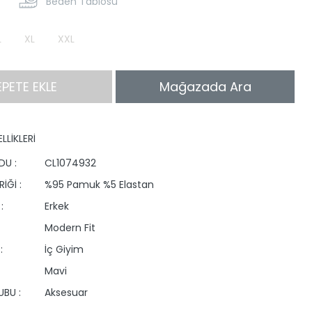
Beden Tablosu
L
XL
XXL
EPETE EKLE
Mağazada Ara
LLİKLERİ
DU :
CL1074932
İĞİ :
%95 Pamuk %5 Elastan
:
Erkek
Modern Fit
:
İç Giyim
Mavi
BU :
Aksesuar