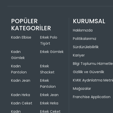
POPÜLER
KURUMSAL
KATEGORİLER
Hakkımızda
Kadın Elbise
Erkek Polo
Politikalarımız
Tişört
Sürdürülebilirlik
Kadın
Erkek Gömlek
Kariyer
Gömlek
Bilgi Toplumu Hizmetle
Kadın
Erkek
Gizlilik ve Güvenlik
Pantolon
Shacket
KVKK Aydınlatma Metn
Kadın Jean
Erkek
Pantolon
Mağazalar
Kadın Hırka
Erkek Jean
Franchise Application
Kadın Ceket
Erkek Hırka
Kadın
Erkek Ceket