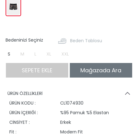
Bedeninizi Seçiniz
Beden Tablosu
S
M
L
XL
XXL
SEPETE EKLE
Mağazada Ara
ÜRÜN ÖZELLİKLERİ
ÜRÜN KODU :
CL1074930
ÜRÜN İÇERİĞİ :
%95 Pamuk %5 Elastan
CİNSİYET :
Erkek
Fit :
Modern Fit