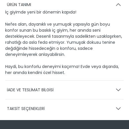
ÜRÜN TANIMI
İç giyimde yeni bir dönemin kapıda!
Nefes alan, dayanıklı ve yumuşak yapısıyla gün boyu
konfor sunan bu baskılı iç giyim, her anında seni
destekleyecek. Desenli tasarımıyla sadelikten uzaklaşırken,
rahatlığı da asla feda etmiyor. Yumuşak dokusu tenine
değdiğinde hissedeceğin o konforu, sadece
deneyimleyerek anlayabilirsin.
Haydi, bu konforlu deneyimi kaçırma! Evde veya dışarıda,
her anında kendini özel hisset.
İADE VE TESLİMAT BİLGİSİ
KARGO VE TESLİMAT
TAKSİT SEÇENEKLERİ
Ürünlerinizin gönderimini anlaşmalı olduğumuz PTT,
HEPSİJET ve BOVO firmaları ile yapmaktayız.
Siparişleriniz
1-3 iş günü içerisinde kargoya teslim edilir.