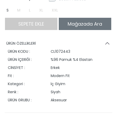
S
M
L
XL
XXL
SEPETE EKLE
Mağazada Ara
ÜRÜN ÖZELLİKLERİ
ÜRÜN KODU :
CL1072443
ÜRÜN İÇERİĞİ :
%96 Pamuk %4 Elastan
CİNSİYET :
Erkek
Fit :
Modern Fit
Kategori :
İç Giyim
Renk :
Siyah
ÜRÜN GRUBU :
Aksesuar