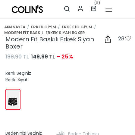
(0)
ANASAYFA
/
ERKEK GİYİM
/
ERKEK İC GİYİM
/
MODERN FİT BASKILI ERKEK SİYAH BOXER
Modern Fit Baskılı Erkek Siyah
28
Boxer
199,90 TL
149,99 TL
- 25%
Renk Seçiniz
Renk:
Siyah
Bedeninizi Seçiniz
Beden Tablosu