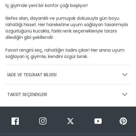
İç giyimde yeni bir konfor çağı başlıyor!
Nefes alan, dayanıklı ve yumuşak dokusuyla gün boyu
rahatlığı hisset. Her hareketine uyum sağlayan tasarımıyla
özgürlüğünü kucakla, farklı renk seçenekleriyle tarzını
dilediğin gibi şekillendir.
Favori rengini seç, rahatlığın tadını çıkar! Her anına uyum
sağlayan iç giyimle, kendini özgür bırak.
İADE VE TESLİMAT BİLGİSİ
KARGO VE TESLİMAT
TAKSİT SEÇENEKLERİ
Ürünlerinizin gönderimini anlaşmalı olduğumuz PTT,
HEPSİJET ve BOVO firmaları ile yapmaktayız.
Siparişleriniz
1-3 iş günü içerisinde kargoya teslim edilir.
Taksit Sayısı
Taksit Miktarı
Taksitli Tutar
Siparişimin kargo takibini nasıl yapabilirim?
Toplam
1
149,99 TL
Üye girişi yaptıktan sonra, sitemizde yer alan
149,99 TL