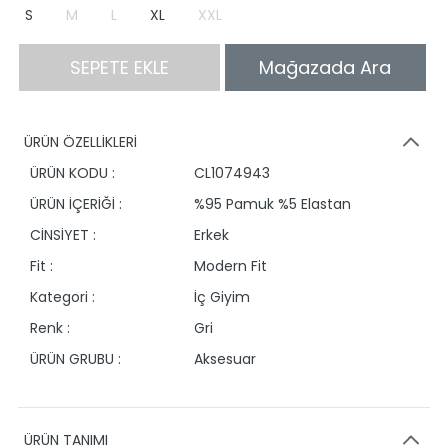
S
M
L
XL
XXL
SEPETE EKLE
Mağazada Ara
ÜRÜN ÖZELLİKLERİ
ÜRÜN KODU :
CL1074943
ÜRÜN İÇERİĞİ :
%95 Pamuk %5 Elastan
CİNSİYET :
Erkek
Fit :
Modern Fit
Kategori :
İç Giyim
Renk :
Gri
ÜRÜN GRUBU :
Aksesuar
ÜRÜN TANIMI