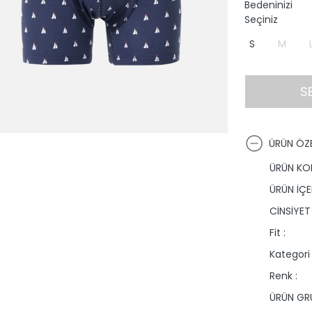
Bedeninizi
Seçiniz
S
M
S
ÜRÜN ÖZE
ÜRÜN KO
ÜRÜN İÇER
CİNSİYET 
Fit :
Kategori 
Renk :
ÜRÜN GRU