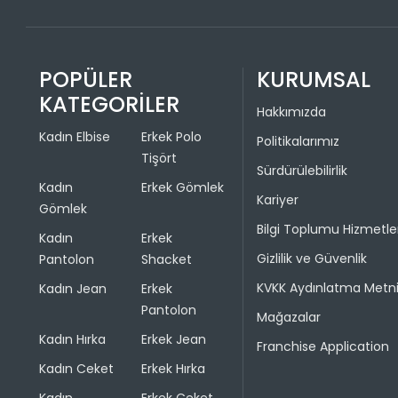
POPÜLER
KURUMSAL
KATEGORİLER
Hakkımızda
Kadın Elbise
Erkek Polo
Politikalarımız
Tişört
Sürdürülebilirlik
Kadın
Erkek Gömlek
Kariyer
Gömlek
Bilgi Toplumu Hizmetle
Kadın
Erkek
Gizlilik ve Güvenlik
Pantolon
Shacket
KVKK Aydınlatma Metn
Kadın Jean
Erkek
Pantolon
Mağazalar
Kadın Hırka
Erkek Jean
Franchise Application
Kadın Ceket
Erkek Hırka