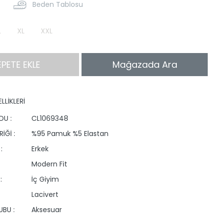
Beden Tablosu
L
XL
XXL
EPETE EKLE
Mağazada Ara
LLİKLERİ
DU :
CL1069348
İĞİ :
%95 Pamuk %5 Elastan
:
Erkek
Modern Fit
:
İç Giyim
Lacivert
BU :
Aksesuar