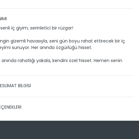
IMI
senli iç giyim, serinletici bir rüzgar!
engin gizemli havasıyla, seni gün boyu rahat ettirecek bir iç
yimi sunuyor. Her anında özgürlüğü hisset.
anında rahatlığı yakala, kendini özel hisset. Hemen senin
ESLİMAT BİLGİSİ
 TESLİMAT
EÇENEKLERİ
zin gönderimini anlaşmalı olduğumuz PTT, HEPSİJET ve BOVO
ile yapmaktayız.
Siparişleriniz 1-3 iş günü içerisinde
eslim edilir.
 kargo takibini nasıl yapabilirim?
Sayısı
Taksit Miktarı
Taksitli Tutar