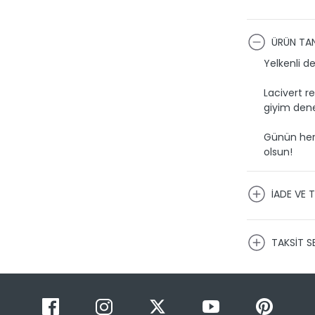
ÜRÜN TAN
Yelkenli de
Lacivert r
giyim dene
Günün her 
olsun!
İADE VE T
KARGO VE
TAKSİT S
Ürünlerini
firmaları 
kargoya t
Siparişimin
Taksit 