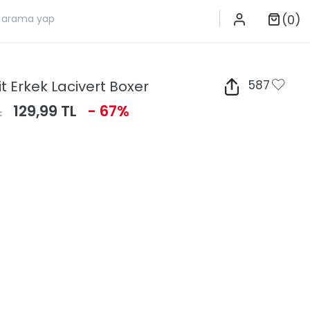
(0)
t Erkek Lacivert Boxer
587
L
129,99 TL
- 67%