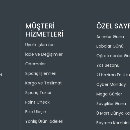
Üye girişi
1
paneli üzer
2
görüntüley
MÜŞTERİ
ÖZEL SAY
tıklamanız
3
olarak bağ
HİZMETLERİ
4
Anneler Günü
İADE VE D
Üyelik İşlemleri
Babalar Günü
İade ve Değişimler
İade pro
Öğretmenler G
Taksit 
Ödemeler
Yaz Sezonu
Colin's On
kullanılma
Sipariş İşlemleri
ri
21 Haziran En Uz
1
30 gün içer
Kargo ve Teslimat
Cyber Monday
iade kaps
2
Sipariş Takibi
i
Mega Günler
Değişim ya
Point Check
bedeniyle v
Sevgililer Günü
Bize Ulaşın
8 Mart Dünya Ka
Taksit 
İade işlem
Yanlış Ürün İadeleri
Bayram Kombinle
1
“Hesabım” 