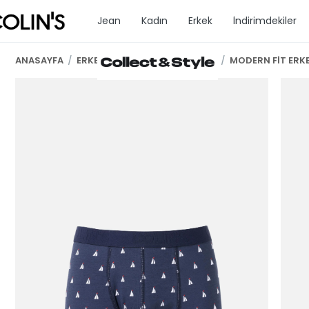
Jean
Kadın
Erkek
İndirimdekiler
ANASAYFA
/
ERKEK GİYİM
/
ERKEK İC GİYİM
/
MODERN FİT ERK